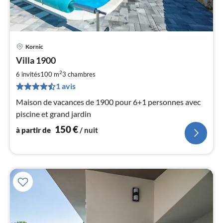
Kornic
Pri
Villa 1900
à
2
par
6 invités
100 m
3
chambres
de
1 avis
1
Maison de vacances de 1900 pour 6+1 personnes avec
pa
piscine et grand jardin
nui
150
€
à partir de
/ nuit
l