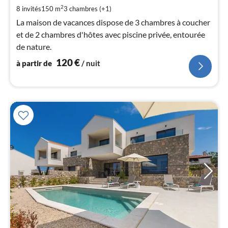
de
2
8 invités
150 m
3
chambres (+1)
1
La maison de vacances dispose de 3 chambres à coucher
pa
et de 2 chambres d'hôtes avec piscine privée, entourée
nui
de nature.
120
€
à partir de
/ nuit
l