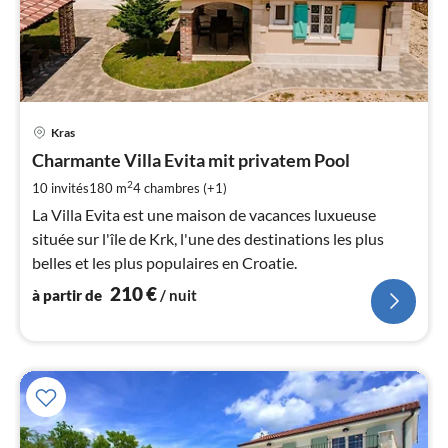
Pri
Kras
à
Charmante Villa Evita mit privatem Pool
par
de
2
10 invités
180 m
4
chambres (+1)
2
La Villa Evita est une maison de vacances luxueuse
pa
située sur l'île de Krk, l'une des destinations les plus
nui
belles et les plus populaires en Croatie.
210
€
à partir de
/ nuit
l