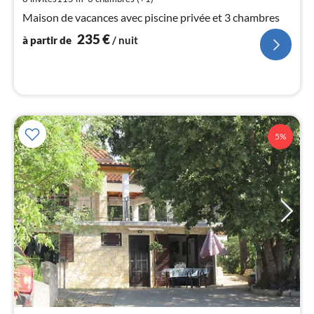
2
Maison de vacances avec piscine privée et 3 chambres
pa
235
€
nui
à partir de
/ nuit
l
5%