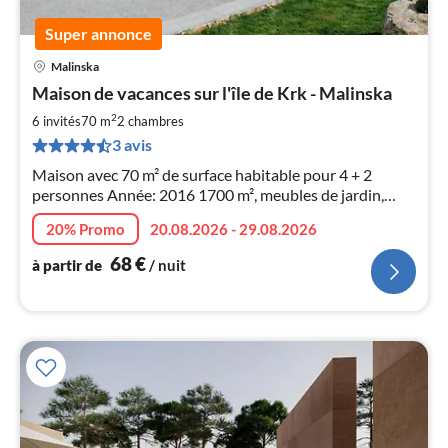
Super annonce
Malinska
Pri
Maison de vacances sur l'île de Krk - Malinska
à
2
par
6 invités
70 m
2
chambres
de
3 avis
6
Maison avec 70 m² de surface habitable pour 4 + 2
pa
personnes Année: 2016 1700 m², meubles de jardin,
nui
parking suffisamment fermé, barbecue et chaises
20% Promo
20.08.2026 - 29.08.2026
longues
l
68
€
à partir de
/ nuit