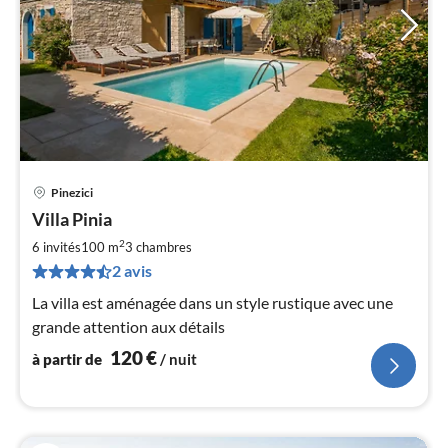
Pinezici
Pri
Villa Pinia
à
2
par
6 invités
100 m
3
chambres
de
2 avis
1
La villa est aménagée dans un style rustique avec une
pa
grande attention aux détails
nui
120
€
à partir de
/ nuit
l