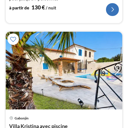
nui
130
€
à partir de
/ nuit
l
Gabonjin
Pri
Villa Kristina avec piscine