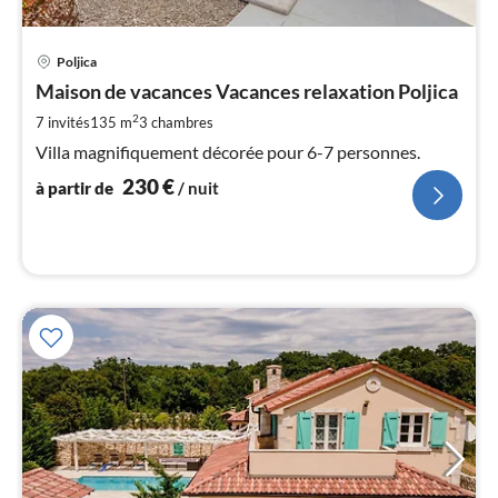
Pri
Poljica
à
Maison de vacances Vacances relaxation Poljica
par
de
2
7 invités
135 m
3
chambres
2
Villa magnifiquement décorée pour 6-7 personnes.
pa
230
€
nui
à partir de
/ nuit
l