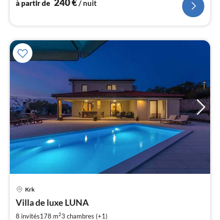
240
€
à partir de
/ nuit
Pri
Krk
à
Villa de luxe LUNA
par
de
2
8 invités
178 m
3
chambres (+1)