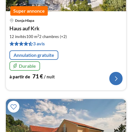
Super annonce
Donja Hlapa
Pri
Haus auf Krk
à
2
par
12 invités
100 m
2
chambres (+2)
de
3 avis
7
pa
Annulation gratuite
nui
Durable
l
71
€
à partir de
/ nuit