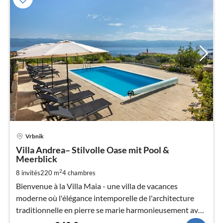
Pri
Vrbnik
à
Villa Andrea– Stilvolle Oase mit Pool &
par
Meerblick
de
2
2
8 invités
220 m
4
chambres
pa
Bienvenue à la Villa Maia - une villa de vacances
nui
moderne où l'élégance intemporelle de l'architecture
traditionnelle en pierre se marie harmonieusement avec
l
le confort luxueux.