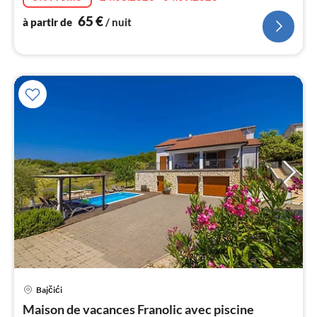
65
€
à partir de
/ nuit
l
Pri
Bajčići
à
Maison de vacances Franolic avec piscine
par