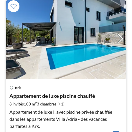
Pri
Krk
à
Appartement de luxe piscine chauffé
par
de
2
8 invités
100 m
3
chambres (+1)
2
Appartement de luxe I. avec piscine privée chauffée
pa
dans les appartements Villa Adria - des vacances
nui
parfaites à Krk.