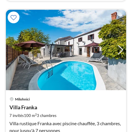
Pri
Milohnici
à
Villa Franka
par
de
2
7 invités
100 m
3
chambres
1
Villa rustique Franka avec piscine chauffée, 3 chambres,
pa
pour jusqu'à 7 personnes