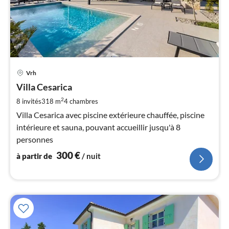
Pri
Vrh
à
Villa Cesarica
par
de
2
8 invités
318 m
4
chambres
3
Villa Cesarica avec piscine extérieure chauffée, piscine
pa
intérieure et sauna, pouvant accueillir jusqu'à 8
nui
personnes
300
€
à partir de
/ nuit
l