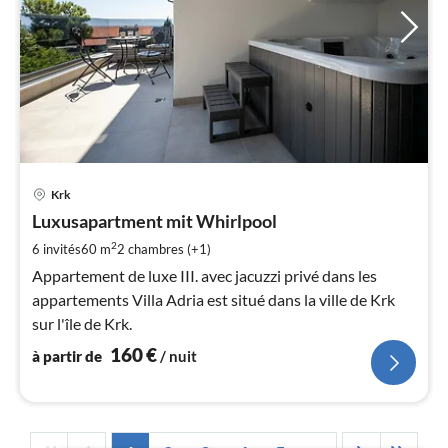
Pri
Krk
à
Luxusapartment mit Whirlpool
par
de
2
6 invités
60 m
2
chambres (+1)
1
Appartement de luxe III. avec jacuzzi privé dans les
pa
appartements Villa Adria est situé dans la ville de Krk
nui
sur l'île de Krk.
160
€
à partir de
/ nuit
l