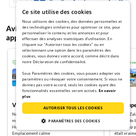
1
2
3
4
5
...
Ce site utilise des cookies
Nous utilisons des cookies, des données personnelles et
Avis des clients sur nos
des technologies similaires pour optimiser ce site, pour
personnaliser le contenu et les annonces et pour
appartements de vacances sur Krk
effectuer des analyses statistiques d'utilisation. En
cliquant sur "Autoriser tous les cookies" ou en
sélectionnant une option dans les paramètres des
cookies, vous donnez votre accord, comme décrit dans
5.0
notre Déclaration de confidentialité.
Invité vérifié de Resido.fr
Invité vé
Appartement rustique avec
Sous Paramètres des cookies, vous pouvez adapter vos
piscine et vue sur la mer
paramètres ou révoquer votre consentement. Si vous ne
Hlapa
donnez pas votre accord, seuls les cookies ayant des
fonctionnalités essentielles seront activés.
En savoir
Montrer allemand
plus
Vacances parfaites
AUTORISER TOUS LES COOKIES
Nous nous sommes très bien sentis dans cette
La Villa Za
magnifique maison de vacances.
sentis très 
PARAMÈTRES DES COOKIES
Hôtes parfaits et chaleureux
beaucoup p
Emplacement calme
était vraime