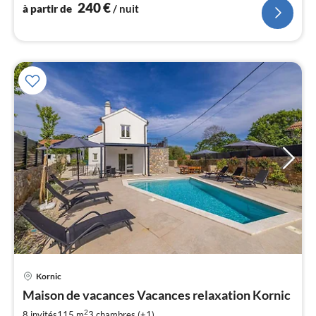
240
€
à partir de
/ nuit
l
Pri
Kornic
à
Maison de vacances Vacances relaxation Kornic
par
de
2
8 invités
115 m
3
chambres (+1)