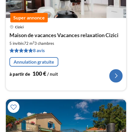
Super annonce
Cizici
Pri
Maison de vacances Vacances relaxation Cizici
à
2
par
5 invités
72 m
3
chambres
de
8 avis
1
pa
Annulation gratuite
nui
100
€
à partir de
/ nuit
l