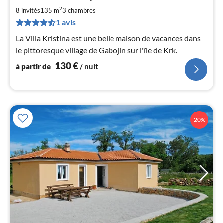
à
2
par
8 invités
135 m
3
chambres
de
1 avis
1
La Villa Kristina est une belle maison de vacances dans
pa
le pittoresque village de Gabojin sur l'île de Krk.
nui
130
€
à partir de
/ nuit
l
20%