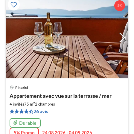
5%
Pinezici
Pri
Appartement avec vue sur la terrasse / mer
à
2
par
4 invités
75 m
2
chambres
de
26 avis
6
pa
Durable
nui
5% Promo
24.08.2026 - 04.09.2026