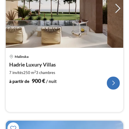
Pri
Malinska
à
Hadrie Luxury Villas
par
de
2
7 invités
250 m
3
chambres
9
900
€
à partir de
/ nuit
pa
nui
l