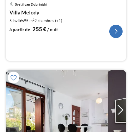
Pri
Sveti Ivan Dobrinjski
à
Villa Melody
par
de
2
5 invités
95 m
2
chambres (+1)
2
255
€
à partir de
/ nuit
pa
nui
l