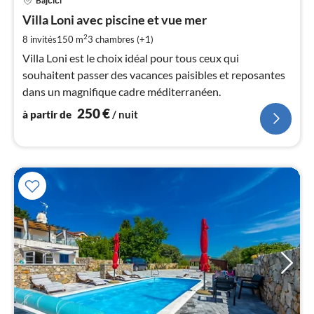
Bajčići
à
Villa Loni avec piscine et vue mer
par
de
2
8 invités
150 m
3
chambres (+1)
2
Villa Loni est le choix idéal pour tous ceux qui
pa
souhaitent passer des vacances paisibles et reposantes
nui
dans un magnifique cadre méditerranéen.
250
€
à partir de
/ nuit
l