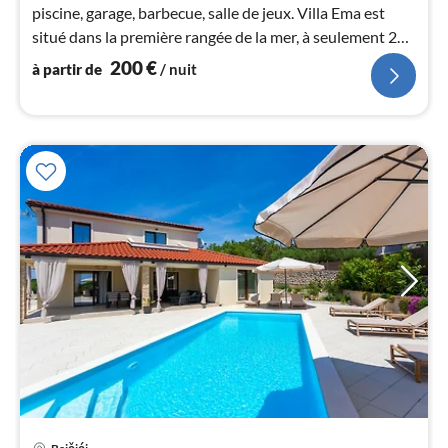
piscine, garage, barbecue, salle de jeux. Villa Ema est
nui
situé dans la première rangée de la mer, à seulement 20
mètres de la plage de galets.
l
200
€
à partir de
/ nuit
Pri