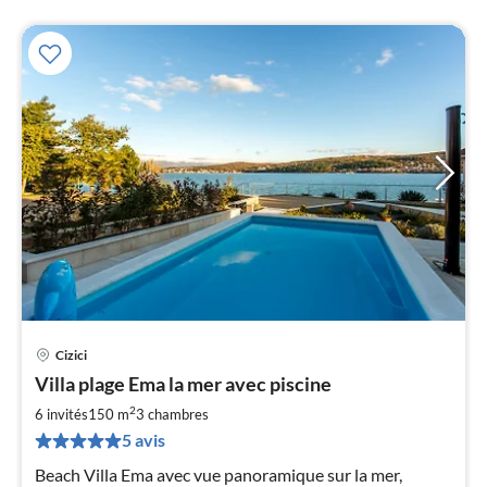
Cizici
Pri
Villa plage Ema la mer avec piscine
à
2
par
6 invités
150 m
3
chambres
de
5 avis
2
Beach Villa Ema avec vue panoramique sur la mer,
pa