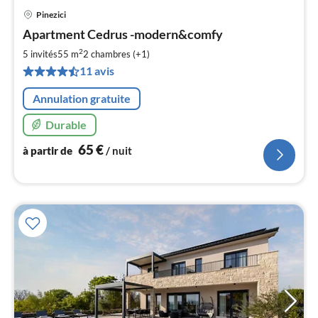
Pinezici
Pri
Apartment Cedrus -modern&comfy
à
2
par
5 invités
55 m
2
chambres (+1)
de
11 avis
6
pa
Annulation gratuite
nui
Durable
l
65
€
à partir de
/ nuit