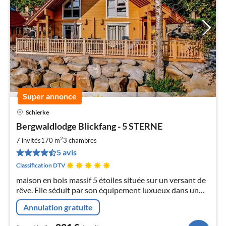
Super annonce
Schierke
Pri
Bergwaldlodge Blickfang - 5 STERNE
à
2
par
7 invités
170 m
3
chambres
de
5 avis
2
Classification DTV
pa
maison en bois massif 5 étoiles située sur un versant de
nui
rêve. Elle séduit par son équipement luxueux dans un
mélange de styles très tendance. Confort maximal :
l
Annulation gratuite
sauna, 2 salles de bains, four, grande terrasse et cuisine
en îlot