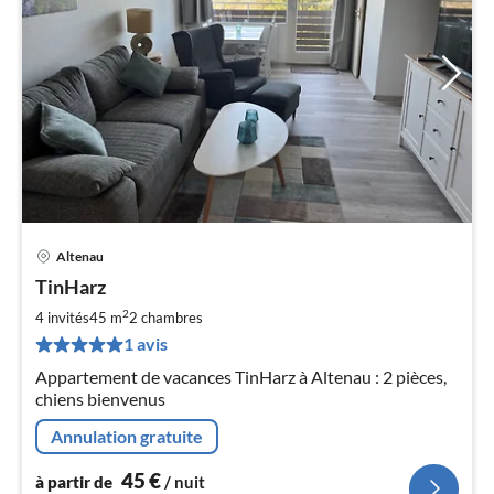
Altenau
Pri
TinHarz
à
2
par
4 invités
45 m
2
chambres
de
1 avis
4
Appartement de vacances TinHarz à Altenau : 2 pièces,
pa
chiens bienvenus
nui
Annulation gratuite
l
45
€
à partir de
/ nuit