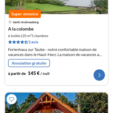
Super annonce
Sankt Andreasberg
Pri
A la colombe
à
2
par
6 invités
120 m
3
chambres
de
3 avis
1
Ferienhaus zur Taube - notre confortable maison de
pa
vacances dans le Haut-Harz. La maison de vacances a
nui
une superficie de 120 m² et peut accueillir jusqu'à 6
Annulation gratuite
hôtes.
l
145
€
à partir de
/ nuit