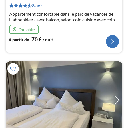
de
8 avis
7
Appartement confortable dans le parc de vacances de
pa
Hahnenklee - avec balcon, salon, coin cuisine avec coin
nui
repas, 2 chambres à coucher, salle de bain avec douche,
Durable
ascenseur, WLAN gratuit & TV par câble.
l
70
€
à partir de
/ nuit