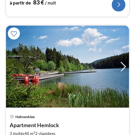
83
€
à partir de
/ nuit
l
Hahnenklee
Pri
Apartment Hemlock
à
2
par
3 invités
40 m
2
chambres