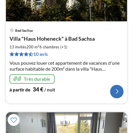
Bad Sachsa
Pri
Villa "Haus Hoheneck" à Bad Sachsa
à
2
par
13 invités
200 m
6
chambres (+1)
de
10 avis
3
Vous pouvez louer cet appartement de vacances d'une
pa
surface habitable de 200m² dans la villa "Haus
nui
Hoheneck" située dans un endroit exposé de Bad
Très durable
Sachsa. Un grand jardin de 1800m² en fait partie.
l
34
€
à partir de
/ nuit