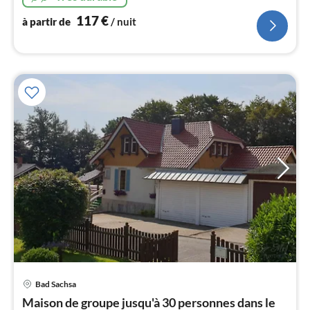
WC séparé, machine à laver, WLAN, jardin, central, sans
l
bruit de circulation
117
€
à partir de
/ nuit
Bad Sachsa
Pri
Maison de groupe jusqu'à 30 personnes dans le
à