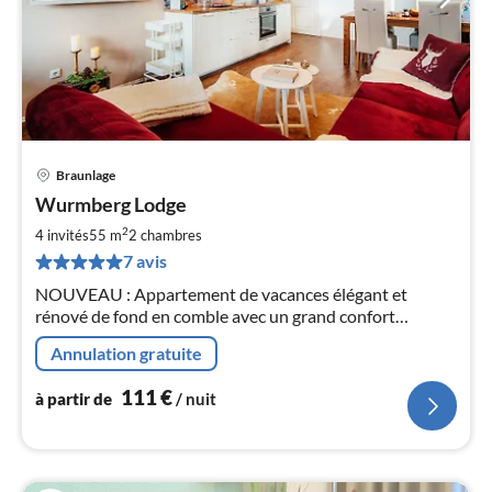
Braunlage
Pri
Wurmberg Lodge
à
2
par
4 invités
55 m
2
chambres
de
7 avis
1
NOUVEAU : Appartement de vacances élégant et
pa
rénové de fond en comble avec un grand confort
nui
d'habitation, un grand balcon orienté vers le sud et une
Annulation gratuite
vue panoramique fantastique sur Braunlage dans un
l
endroit central et calme en pente.
111
€
à partir de
/ nuit