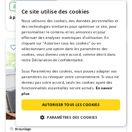
nui
Très durable
Ce site utilise des cookies
l
47
€
à partir de
/ nuit
Nous utilisons des cookies, des données personnelles et
des technologies similaires pour optimiser ce site, pour
personnaliser le contenu et les annonces et pour
effectuer des analyses statistiques d'utilisation. En
cliquant sur "Autoriser tous les cookies" ou en
sélectionnant une option dans les paramètres des
cookies, vous donnez votre accord, comme décrit dans
notre Déclaration de confidentialité.
Sous Paramètres des cookies, vous pouvez adapter vos
paramètres ou révoquer votre consentement. Si vous ne
donnez pas votre accord, seuls les cookies ayant des
fonctionnalités essentielles seront activés.
En savoir
plus
AUTORISER TOUS LES COOKIES
PARAMÈTRES DES COOKIES
Braunlage