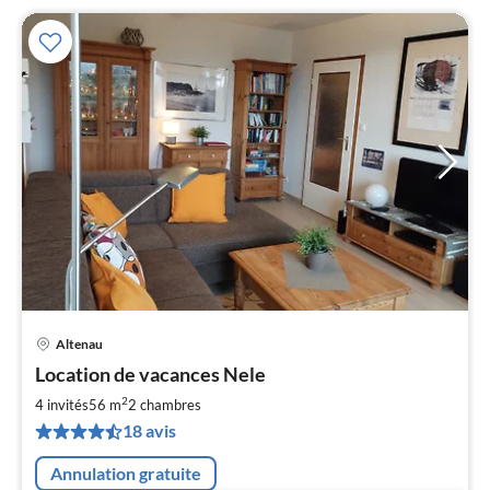
Altenau
Pri
Location de vacances Nele
à
2
par
4 invités
56 m
2
chambres
de
18 avis
4
pa
Annulation gratuite