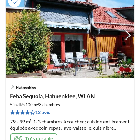
Hahnenklee
Pri
Feha Sequoia, Hahnenklee, WLAN
à
2
par
5 invités
100 m
3
chambres
de
13 avis
1
79 - 99 m², 1-3 chambres à coucher ; cuisine entièrement
pa
équipée avec coin repas, lave-vaisselle, cuisinière
nui
électrique & four ; salle de bain avec douche & baignoire,
Très durable