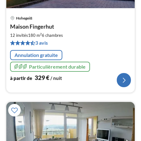
Hohegeiß
Pri
Maison Fingerhut
à
2
par
12 invités
180 m
6
chambres
de
3 avis
3
pa
Annulation gratuite
nui
Particulièrement durable
l
329
€
à partir de
/ nuit