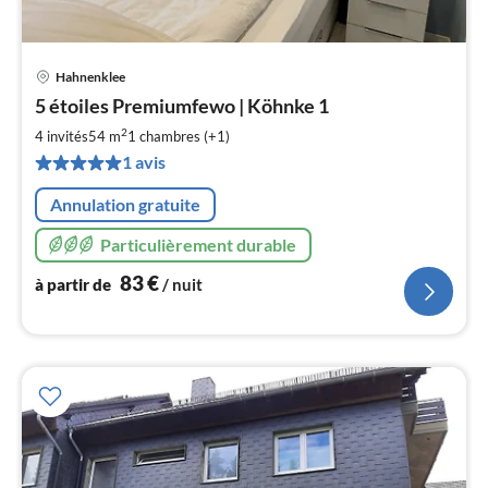
Hahnenklee
Pri
5 étoiles Premiumfewo | Köhnke 1
à
2
par
4 invités
54 m
1
chambres (+1)
de
1 avis
8
pa
Annulation gratuite
nui
Particulièrement durable
l
83
€
à partir de
/ nuit