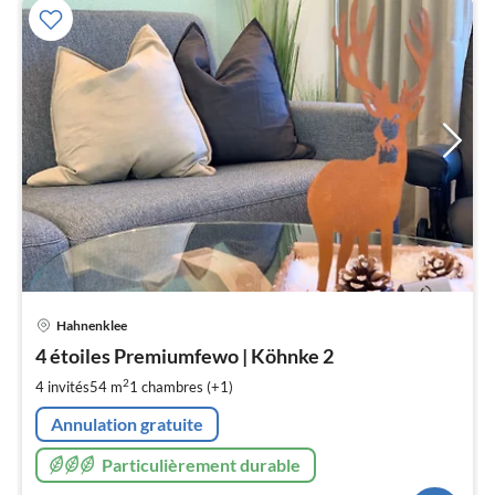
Pri
Hahnenklee
à
4 étoiles Premiumfewo | Köhnke 2
par
de
2
4 invités
54 m
1
chambres (+1)
8
Annulation gratuite
pa
nui
Particulièrement durable