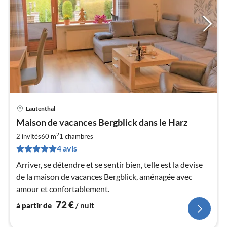
Lautenthal
Pri
Maison de vacances Bergblick dans le Harz
à
2
par
2 invités
60 m
1
chambres
de
4 avis
7
Arriver, se détendre et se sentir bien, telle est la devise
pa
de la maison de vacances Bergblick, aménagée avec
nui
amour et confortablement.
l
72
€
à partir de
/ nuit