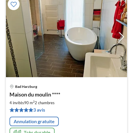
Bad Harzburg
Pri
Maison du moulin ****
à
2
par
4 invités
90 m
2
chambres
de
3 avis
7
pa
Annulation gratuite
nui
Très durable