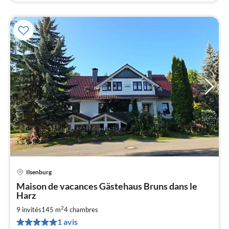
Ilsenburg
Pri
Maison de vacances Gästehaus Bruns dans le
à
Harz
par
2
9 invités
145 m
4
chambres
de
1
1 avis