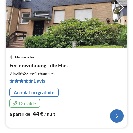
Hahnenklee
Pri
Ferienwohnung Lille Hus
à
2
par
2 invités
38 m
1
chambres
de
1 avis
4
pa
Annulation gratuite
nui
Durable
l
44
€
à partir de
/ nuit