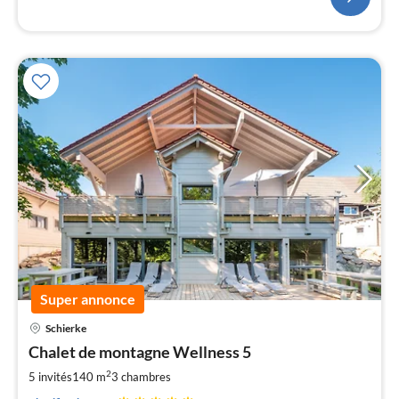
Super annonce
Pri
Schierke
à
Chalet de montagne Wellness 5
par
de
2
5 invités
140 m
3
chambres
1