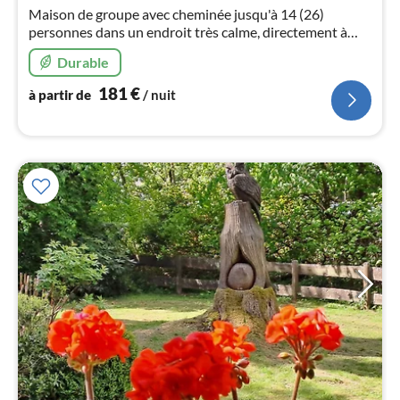
pa
Maison de groupe avec cheminée jusqu'à 14 (26)
nui
personnes dans un endroit très calme, directement à
côté de la forêt près d'Ilsenburg / Wernigerode avec
Durable
salle de groupe. Animaux domestiques autorisés. Accès
l
à Internet. Proche de la piscine en forêt.
181
€
à partir de
/ nuit