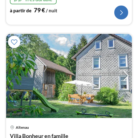
l
79
€
à partir de
/ nuit
Altenau
Pri
Villa Bonheur en famille