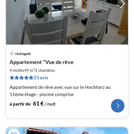
Hohegeiß
Pri
Appartement "Vue de rêve
à
2
par
4 invités
49 m
2
chambres
de
23 avis
6
Appartement de rêve avec vue sur le Hochharz au
pa
11ème étage - piscine comprise
nui
61
€
à partir de
/ nuit
l