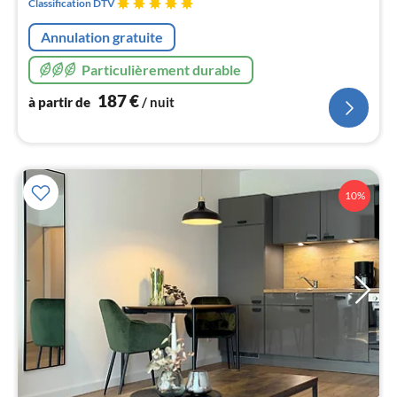
Classification DTV
pa
nui
Annulation gratuite
Particulièrement durable
l
187
€
à partir de
/ nuit
10%