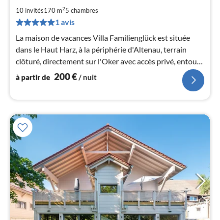
à
2
par
10 invités
170 m
5
chambres
de
1 avis
2
La maison de vacances Villa Familienglück est située
pa
dans le Haut Harz, à la périphérie d'Altenau, terrain
nui
clôturé, directement sur l'Oker avec accès privé, entouré
de forêts, de ruisseaux et d'étangs.
l
200
€
à partir de
/ nuit