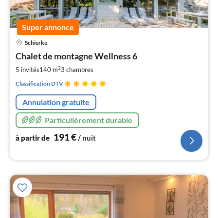
Super annonce
Pri
Schierke
à
Chalet de montagne Wellness 6
par
de
2
5 invités
140 m
3
chambres
1
Classification DTV
pa
nui
Annulation gratuite
Particulièrement durable
l
191
€
à partir de
/ nuit