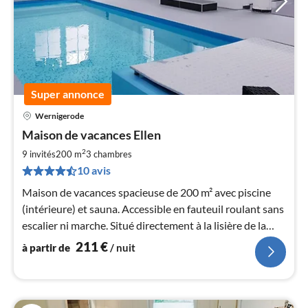
Super annonce
Wernigerode
Pri
Maison de vacances Ellen
à
2
par
9 invités
200 m
3
chambres
de
10 avis
2
Maison de vacances spacieuse de 200 m² avec piscine
pa
(intérieure) et sauna. Accessible en fauteuil roulant sans
nui
escalier ni marche. Situé directement à la lisière de la
forêt et à 10 minutes à pied du centre-ville.
l
211
€
à partir de
/ nuit