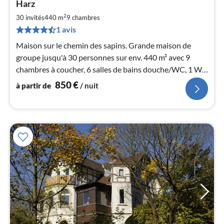
Harz
par
2
30 invités
440 m
9
chambres
de
8
1 avis
pa
Maison sur le chemin des sapins. Grande maison de
nui
groupe jusqu'à 30 personnes sur env. 440 m² avec 9
chambres à coucher, 6 salles de bains douche/WC, 1 WC
l
visiteurs, 1 cuisine avec salle à manger, 2 jardins d'hiver /
850
€
à partir de
/ nuit
salle à manger