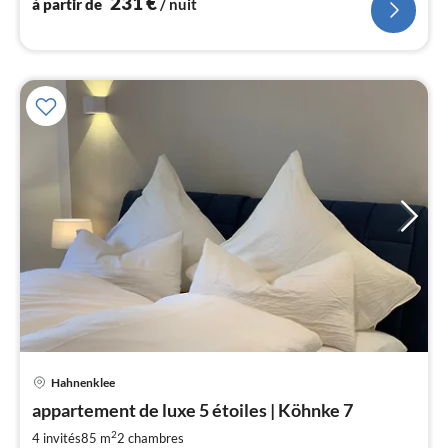
231
€
à partir de
/ nuit
Hahnenklee
Pri
appartement de luxe 5 étoiles | Köhnke 7
à
2
par
4 invités
85 m
2
chambres