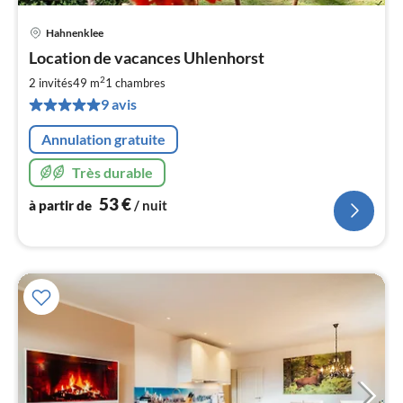
Hahnenklee
Pri
Location de vacances Uhlenhorst
à
2
par
2 invités
49 m
1
chambres
de
9 avis
5
pa
Annulation gratuite
nui
Très durable
l
53
€
à partir de
/ nuit