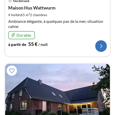
Nordstrand
à
Maison Hus Wattwurm
par
de
2
4 invités
65 m
2
chambres
5
Ambiance élégante, à quelques pas de la mer, situation
pa
calme
nui
Durable
l
55
€
à partir de
/ nuit