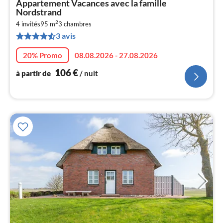
Appartement Vacances avec la famille
à
Nordstrand
par
2
4 invités
95 m
3
chambres
de
1
3 avis
pa
20% Promo
08.08.2026 - 27.08.2026
nui
106
€
à partir de
/ nuit
l