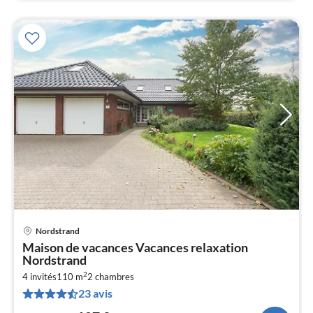
Nordstrand
Pri
Maison de vacances Vacances relaxation
à
Nordstrand
par
2
4 invités
110 m
2
chambres
de
1
23 avis
pa