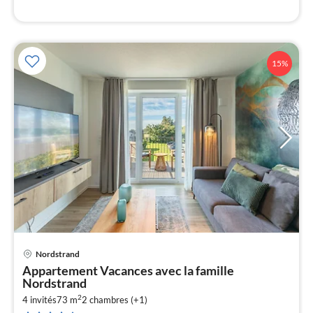
l
15%
Nordstrand
Pri
Appartement Vacances avec la famille
à
Nordstrand
par
2
4 invités
73 m
2
chambres (+1)
de