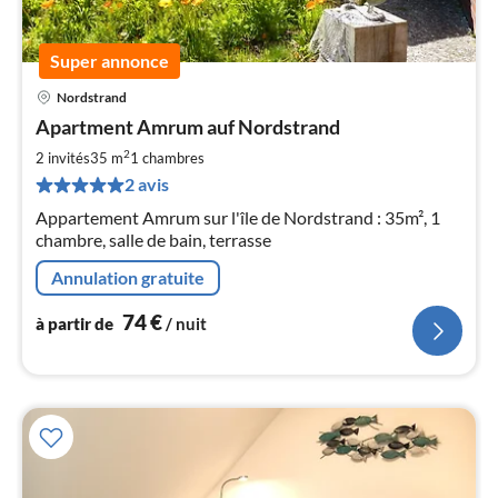
Super annonce
Nordstrand
Pri
Apartment Amrum auf Nordstrand
à
2
par
2 invités
35 m
1
chambres
de
2 avis
7
Appartement Amrum sur l'île de Nordstrand : 35m², 1
pa
chambre, salle de bain, terrasse
nui
Annulation gratuite
l
74
€
à partir de
/ nuit