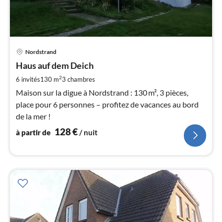
Pri
Nordstrand
à
Haus auf dem Deich
par
de
2
6 invités
130 m
3
chambres
1
Maison sur la digue à Nordstrand : 130 m², 3 pièces,
pa
place pour 6 personnes – profitez de vacances au bord
nui
de la mer !
128
€
à partir de
/ nuit
l