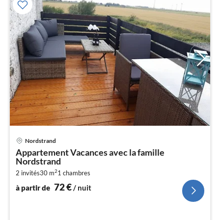
Pri
Nordstrand
à
Appartement Vacances avec la famille
par
Nordstrand
de
7
2
2 invités
30 m
1
chambres
72
€
pa
à partir de
/ nuit
nui