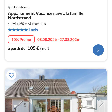
Nordstrand
Pri
Appartement Vacances avec la famille
à
Nordstrand
par
2
4 invités
90 m
3
chambres
de
1
1 avis
pa
10% Promo
08.08.2026 - 27.08.2026
nui
105
€
à partir de
/ nuit
l