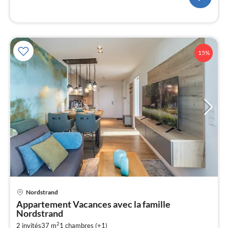
l
15%
Nordstrand
Pri
Appartement Vacances avec la famille
à
Nordstrand
par
2
2 invités
37 m
1
chambres (+1)