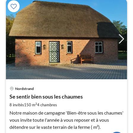
Pri
Nordstrand
à
Se sentir bien sous les chaumes
par
de
2
8 invités
150 m
4
chambres
1
Notre maison de campagne 'Bien-être sous les chaumes'
pa
vous invite toute l'année à vous reposer et à vous
nui
détendre sur le vaste terrain de la ferme ( m²).