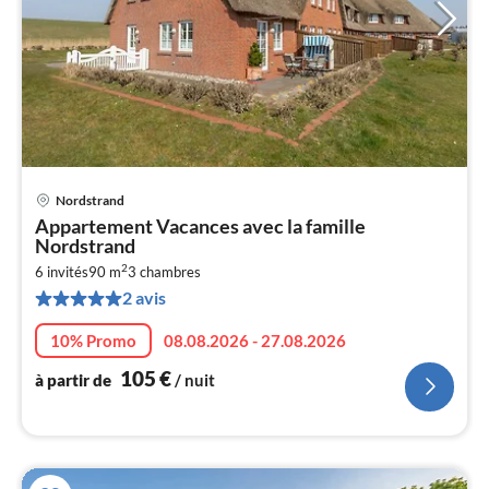
Nordstrand
Pri
Appartement Vacances avec la famille
à
Nordstrand
par
2
6 invités
90 m
3
chambres
de
1
2 avis
pa
10% Promo
08.08.2026 - 27.08.2026
nui
105
€
à partir de
/ nuit
l