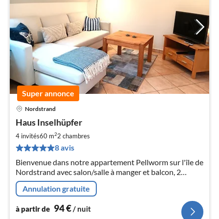
Super annonce
Nordstrand
Pri
Haus Inselhüpfer
à
2
par
4 invités
60 m
2
chambres
de
8 avis
9
Bienvenue dans notre appartement Pellworm sur l'île de
pa
Nordstrand avec salon/salle à manger et balcon, 2
nui
chambres à coucher, nouvelle cuisine avec lave-vaisselle
Annulation gratuite
et salle de bain avec douche et machine à laver.
l
94
€
à partir de
/ nuit