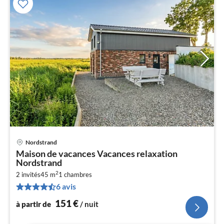
Nordstrand
Pri
Maison de vacances Vacances relaxation
à
Nordstrand
par
2
2 invités
45 m
1
chambres
de
1
6 avis
pa
151
€
à partir de
/ nuit
nui