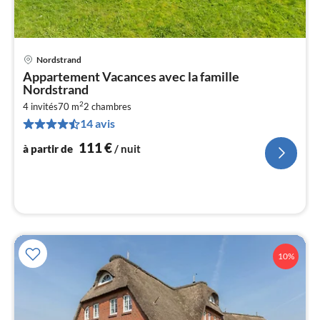
Nordstrand
Pri
Appartement Vacances avec la famille
à
Nordstrand
par
2
4 invités
70 m
2
chambres
de
1
14 avis
pa
111
€
à partir de
/ nuit
nui
l
10%