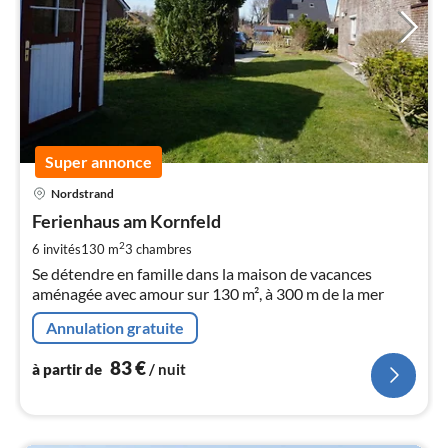
Super annonce
Pri
Nordstrand
à
Ferienhaus am Kornfeld
par
de
2
6 invités
130 m
3
chambres
8
Se détendre en famille dans la maison de vacances
pa
aménagée avec amour sur 130 m², à 300 m de la mer
nui
Annulation gratuite
l
83
€
à partir de
/ nuit