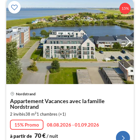
15%
Pri
Nordstrand
à
Appartement Vacances avec la famille
par
Nordstrand
de
7
2
2 invités
38 m
1
chambres (+1)
pa
15% Promo
08.08.2026 - 01.09.2026
nui
70
€
à partir de
/ nuit