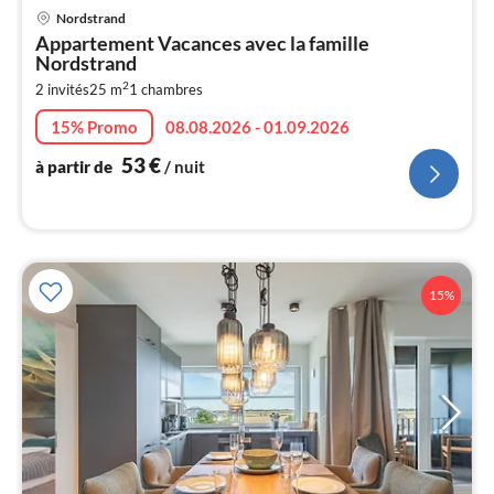
Pri
Nordstrand
à
Appartement Vacances avec la famille
par
Nordstrand
de
5
2
2 invités
25 m
1
chambres
pa
15% Promo
08.08.2026 - 01.09.2026
nui
53
€
à partir de
/ nuit
l
15%