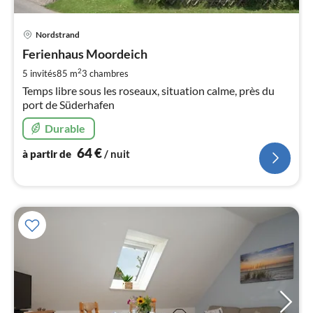
Pri
Nordstrand
à
Ferienhaus Moordeich
par
de
2
5 invités
85 m
3
chambres
6
Temps libre sous les roseaux, situation calme, près du
pa
port de Süderhafen
nui
Durable
l
64
€
à partir de
/ nuit