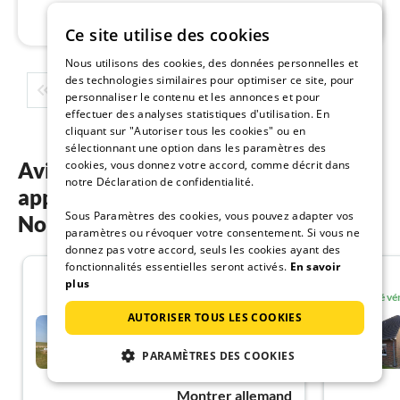
l
Ce site utilise des cookies
Nous utilisons des cookies, des données personnelles et
des technologies similaires pour optimiser ce site, pour
1
2
3
4
5
...
personnaliser le contenu et les annonces et pour
effectuer des analyses statistiques d'utilisation. En
cliquant sur "Autoriser tous les cookies" ou en
sélectionnant une option dans les paramètres des
cookies, vous donnez votre accord, comme décrit dans
Avis des clients sur nos
notre Déclaration de confidentialité.
appartements de vacances à
Sous Paramètres des cookies, vous pouvez adapter vos
Nordstrand
paramètres ou révoquer votre consentement. Si vous ne
donnez pas votre accord, seuls les cookies ayant des
fonctionnalités essentielles seront activés.
En savoir
5.0
plus
Invité vé
AUTORISER TOUS LES COOKIES
Appartement Vacances avec
la famille Nordstrand
PARAMÈTRES DES COOKIES
Nordstrand
Montrer allemand