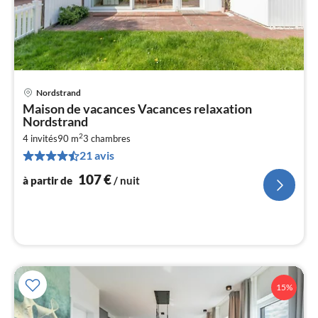
Nordstrand
Pri
Maison de vacances Vacances relaxation
à
Nordstrand
par
2
4 invités
90 m
3
chambres
de
1
21 avis
pa
107
€
à partir de
/ nuit
nui
l
15%