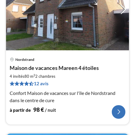
Nordstrand
Pri
Maison de vacances Mareen 4 étoiles
à
2
par
4 invités
80 m
2
chambres
de
12 avis
9
Confort Maison de vacances sur l'île de Nordstrand
pa
dans le centre de cure
nui
98
€
à partir de
/ nuit
l