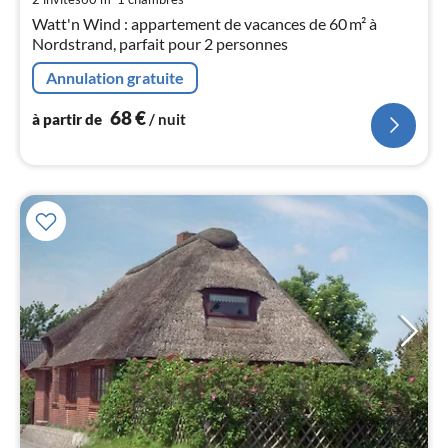
6
Watt'n Wind : appartement de vacances de 60 m² à
pa
Nordstrand, parfait pour 2 personnes
nui
Annulation gratuite
l
68
€
à partir de
/ nuit