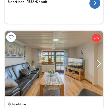
107
€
à partir de
/ nuit
nui
l
20%
Nordstrand
Pri