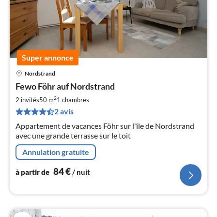
Super annonce
Nordstrand
Pri
Fewo Föhr auf Nordstrand
à
2
par
2 invités
50 m
1
chambres
de
2 avis
8
Appartement de vacances Föhr sur l'île de Nordstrand
pa
avec une grande terrasse sur le toit
nui
Annulation gratuite
l
84
€
à partir de
/ nuit