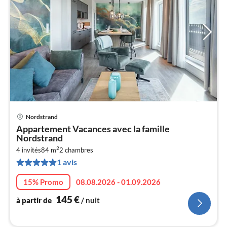
Nordstrand
Pri
Appartement Vacances avec la famille
à
Nordstrand
par
2
4 invités
84 m
2
chambres
de
1
1 avis
pa
15% Promo
08.08.2026 - 01.09.2026
nui
145
€
à partir de
/ nuit
l