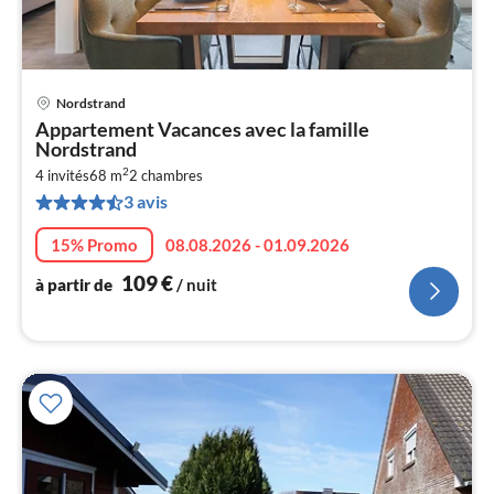
Nordstrand
Pri
Appartement Vacances avec la famille
à
Nordstrand
par
2
4 invités
68 m
2
chambres
de
1
3 avis
pa
15% Promo
08.08.2026 - 01.09.2026
nui
109
€
à partir de
/ nuit
l