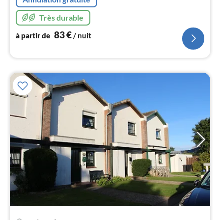
pa
nui
Très durable
83
€
à partir de
/ nuit
l
Pri