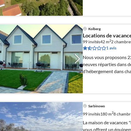
Kolberg
Locations de vacan
2
99 invités
42 m
2
chambre
1 avis
Nous vous proposons 22
neuves réparties dans de
d’hébergement dans ch
(enfants comp
Sarbinowo
2
99 invités
180 m
8
chambr
La maison de vacances "
vous offrent un équipem