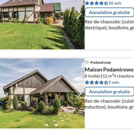
16 avis
Annulation gratuite
Rez-de-chaussée: (cuisi
électrique), bouilloire, g
micro ondes, lave-vaisse
réfrigérateur/congéla...
Podamirowo
Maison Podamirowo 
2
8 invités
112 m
4
chambre
1 avis
Annulation gratuite
Rez-de-chaussée: (cuisi
induction), bouilloire, gr
micro ondes, lave-vaisse
réfrigérateur/congélat...