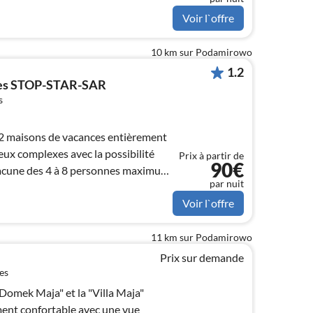
Voir l`offre
10 km sur Podamirowo
1.2
ces STOP-STAR-SAR
s
 maisons de vacances entièrement
ux complexes avec la possibilité
Prix à partir de
90€
acune des 4 à 8 personnes maximum
par nuit
Voir l`offre
11 km sur Podamirowo
Prix sur demande
es
Domek Maja" et la "Villa Maja"
ent confortable avec une vue