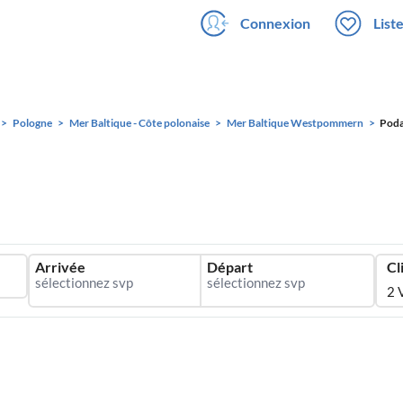
Connexion
List
Pologne
Mer Baltique - Côte polonaise
Mer Baltique Westpommern
Pod
Arrivée
Départ
Cl
2 