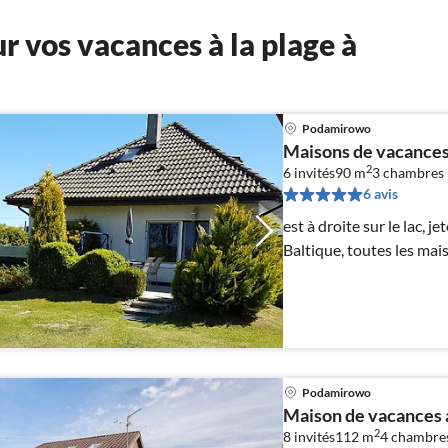
 vos vacances à la plage à
Podamirowo
Maisons de vacances s
2
6 invités
90 m
3
chambres
6 avis
est à droite sur le lac, j
Baltique, toutes les ma
Podamirowo
Maison de vacances a
2
8 invités
112 m
4
chambre