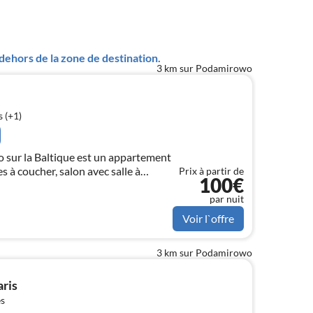
ehors de la zone de destination.
3 km sur Podamirowo
 (+1)
o sur la Baltique est un appartement
 à coucher, salon avec salle à
Prix à partir de
100€
ent équipée et salle de bain. À
arking, aire de jeux, piscine.
par nuit
Voir l`offre
3 km sur Podamirowo
ris
s