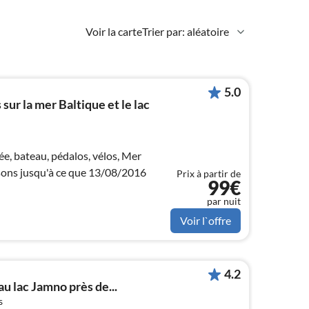
Voir la carte
Trier par: aléatoire
5.0
ur la mer Baltique et le lac
etée, bateau, pédalos, vélos, Mer
isons jusqu'à ce que 13/08/2016
Prix à partir de
99€
par nuit
Voir l`offre
4.2
u lac Jamno près de...
s