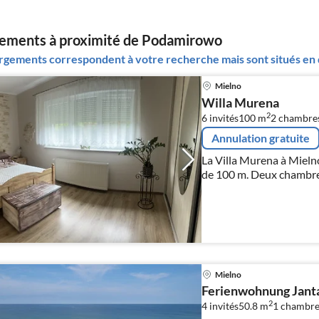
ements à proximité de Podamirowo
gements correspondent à votre recherche mais sont situés en d
Mielno
Willa Murena
2
6 invités
100 m
2
chambres
Annulation gratuite
La Villa Murena à Mieln
de 100 m. Deux chambres
manger, cuisine entièrem
l'extérieur, jardin avec p
Mielno
Ferienwohnung Janta
2
4 invités
50.8 m
1
chambre