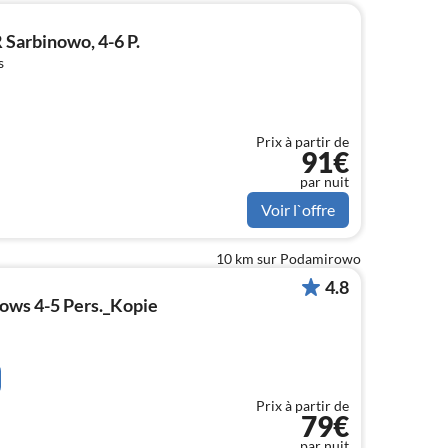
Sarbinowo, 4-6 P.
s
Prix à partir de
91€
par nuit
Voir l`offre
10 km sur Podamirowo
4.8
lows 4-5 Pers._Kopie
Prix à partir de
79€
par nuit