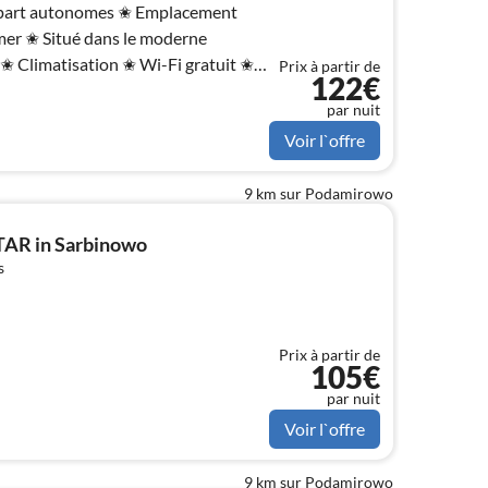
épart autonomes ✬ Emplacement
mer ✬ Situé dans le moderne
 ✬ Climatisation ✬ Wi-Fi gratuit ✬
Prix à partir de
122€
ng gratuit ✬
par nuit
Voir l`offre
9 km sur Podamirowo
TAR in Sarbinowo
s
Prix à partir de
105€
par nuit
Voir l`offre
9 km sur Podamirowo