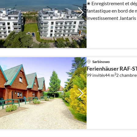
✬ Enregistrement et d
fantastique en bord de 
investissement Jantaris
Grande terrasse ✬ Parki
Sarbinowo
Ferienhäuser RAF-S
2
99 invités
44 m
2
chambre