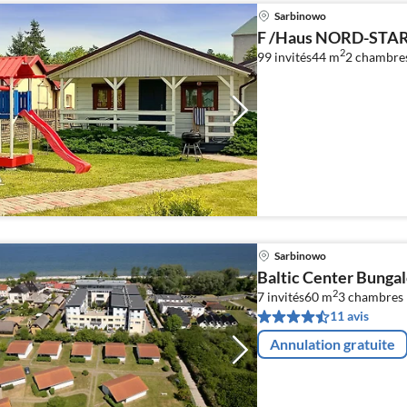
Sarbinowo
F /Haus NORD-STAR 
2
99 invités
44 m
2
chambre
Sarbinowo
Baltic Center Bunga
2
7 invités
60 m
3
chambres
11 avis
Annulation gratuite