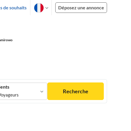
es de souhaits
Déposez une annonce
amirowo
ients
Recherche
Voyageurs