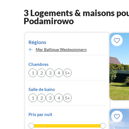
3 Logements & maisons pour
Podamirowo
Régions
Mer Baltique Westpommern
Chambres
1
2
3
4
5+
Salle de bains
1
2
3
4
5+
Prix par nuit