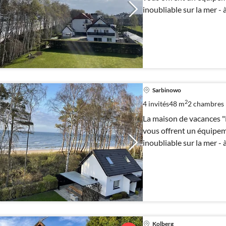
inoubliable sur la mer -
Sarbinowo
2
4 invités
48 m
2
chambres
La maison de vacances "
vous offrent un équipem
inoubliable sur la mer -
Kolberg