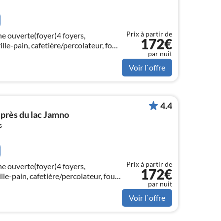
Prix à partir de
ne ouverte(foyer(4 foyers,
172€
rille-pain, cafetière/percolateur, four,
par nuit
lle , combinaison
Voir l`offre
4.4
près du lac Jamno
s
Prix à partir de
ne ouverte(foyer(4 foyers,
172€
ille-pain, cafetière/percolateur, four,
par nuit
lle , combinaison
Voir l`offre