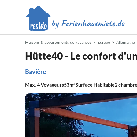
Maisons & appartements de vacances
Europe
Allemagne
Hütte40 - Le confort d'
Bavière
Max.
4
Voyageurs
53m²
Surface Habitable
2
chambre