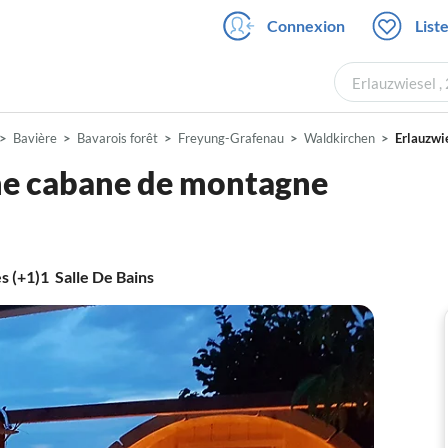
Connexion
List
Erlauzwiesel ,
Bavière
Bavarois forêt
Freyung-Grafenau
Waldkirchen
Erlauzwi
une cabane de montagne
s (+1)
1
Salle De Bains