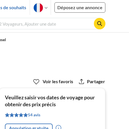
es de souhaits
Déposez une annonce
 2 Voyageurs, Ajouter une date
esel
Voir les favoris
Partager
Veuillez saisir vos dates de voyage pour
obtenir des prix précis
54 avis
Annulation gratuite