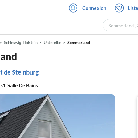
Connexion
List
Sommerland , 
Schleswig-Holstein
Unterelbe
Sommerland
land
t de Steinburg
es
1
Salle De Bains