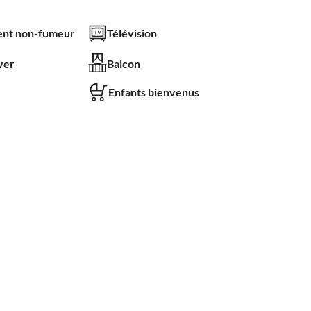
nt non-fumeur
Télévision
ver
Balcon
Enfants bienvenus