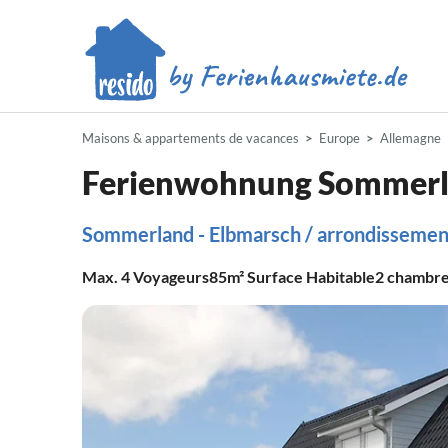
Maisons & appartements de vacances
Europe
Allemagne
Ferienwohnung Sommer
Sommerland - Elbmarsch / arrondissemen
Max.
4
Voyageurs
85m²
Surface Habitable
2
chambr