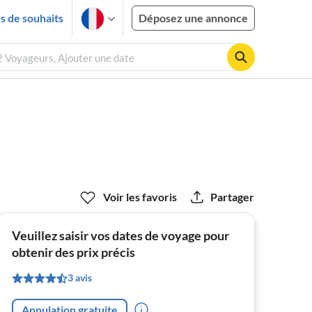
es de souhaits
Déposez une annonce
2 Voyageurs, Ajouter une date
Voir les favoris
Partager
Veuillez saisir vos dates de voyage pour
obtenir des prix précis
3 avis
Annulation gratuite