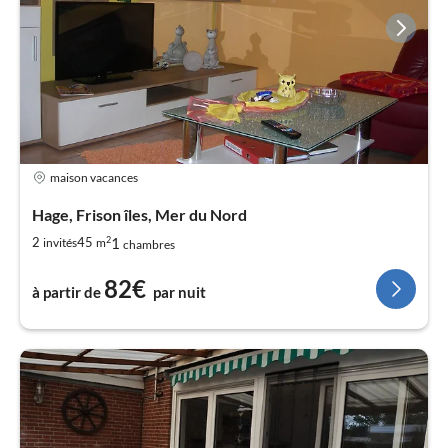
maison vacances
Hage, Frison îles, Mer du Nord
2
1
2
45
invités
m
chambres
82€
à partir de
par nuit