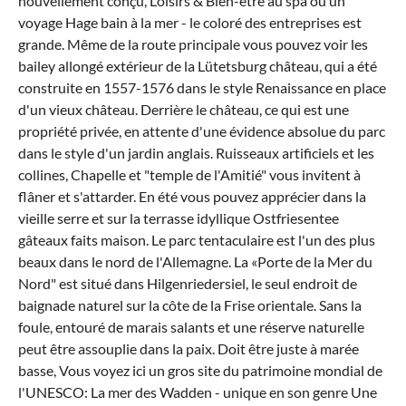
nouvellement conçu, Loisirs & Bien-être au spa ou un
voyage Hage bain à la mer - le coloré des entreprises est
grande. Même de la route principale vous pouvez voir les
bailey allongé extérieur de la Lütetsburg château, qui a été
construite en 1557-1576 dans le style Renaissance en place
d'un vieux château. Derrière le château, ce qui est une
propriété privée, en attente d'une évidence absolue du parc
dans le style d'un jardin anglais. Ruisseaux artificiels et les
collines, Chapelle et "temple de l'Amitié" vous invitent à
flâner et s'attarder. En été vous pouvez apprécier dans la
vieille serre et sur la terrasse idyllique Ostfriesentee
gâteaux faits maison. Le parc tentaculaire est l'un des plus
beaux dans le nord de l'Allemagne. La «Porte de la Mer du
Nord" est situé dans Hilgenriedersiel, le seul endroit de
baignade naturel sur la côte de la Frise orientale. Sans la
foule, entouré de marais salants et une réserve naturelle
peut être assouplie dans la paix. Doit être juste à marée
basse, Vous voyez ici un gros site du patrimoine mondial de
l'UNESCO: La mer des Wadden - unique en son genre Une