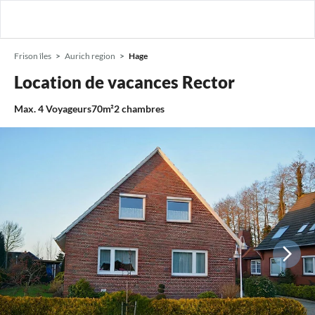
Frison îles
Aurich region
Hage
Location de vacances Rector
Max.
4
Voyageurs
70m²
2
chambres