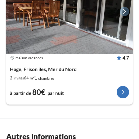
4,7
maison vacances
Hage, Frison îles, Mer du Nord
2
1
2
64
invités
m
chambres
80€
à partir de
par nuit
Autres informations