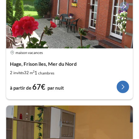
maison vacances
Hage, Frison îles, Mer du Nord
2
1
2
32
invités
m
chambres
67€
à partir de
par nuit