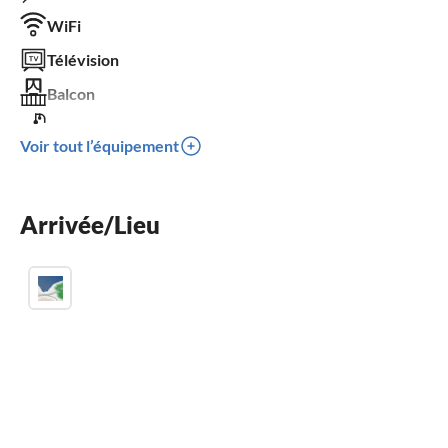
WiFi
Télévision
Balcon
Lit enfant
Voir tout l’équipement
Place de parking
Enfants bienvenus
Arrivée/Lieu
Pas adapté pour les fauteuils roulants