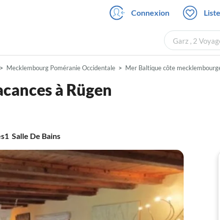
Connexion
List
Garz , 2 Voyag
Mecklembourg Poméranie Occidentale
Mer Baltique côte mecklembourg
vacances à Rügen
es
1
Salle De Bains