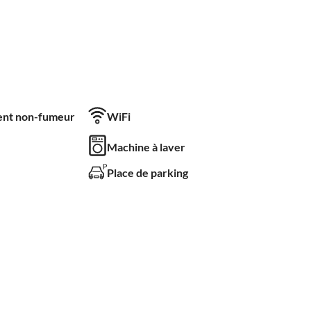
nt non-fumeur
WiFi
Machine à laver
Place de parking