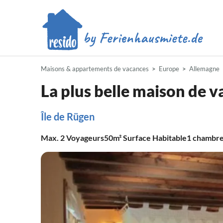
Maisons & appartements de vacances
Europe
Allemagne
La plus belle maison de 
Île de Rügen
Max.
2
Voyageurs
50m²
Surface Habitable
1
chambr