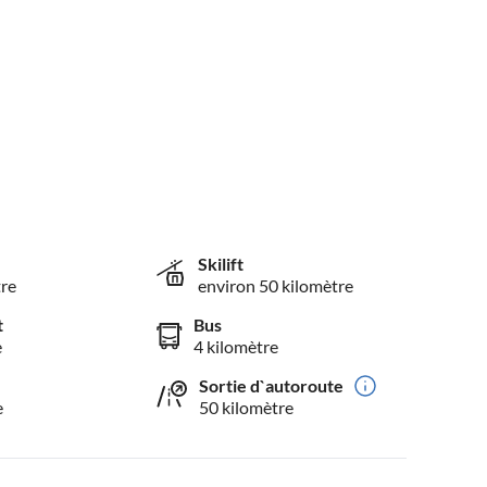
Skilift
tre
environ 50 kilomètre
t
Bus
e
4 kilomètre
Sortie d`autoroute
e
50 kilomètre