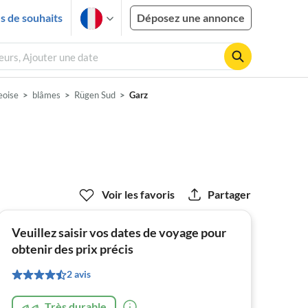
es de souhaits
Déposez une annonce
eurs, Ajouter une date
eoise
blâmes
Rügen Sud
Garz
Voir les favoris
Partager
Veuillez saisir vos dates de voyage pour
obtenir des prix précis
2 avis
Très durable