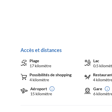
Accès et distances
Plage
Lac
17 kilomètre
0.5 kilomè
Possibilités de shopping
Restauran
4 kilomètre
4 kilomètr
Aéroport
Gare
15 kilomètre
6 kilomètr