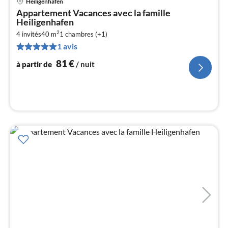
Heiligenhafen
Pri
Appartement Vacances avec la famille
à
Heiligenhafen
par
2
4 invités
40 m
1
chambres (+1)
de
8
1 avis
pa
81
€
à partir de
/ nuit
nui
l