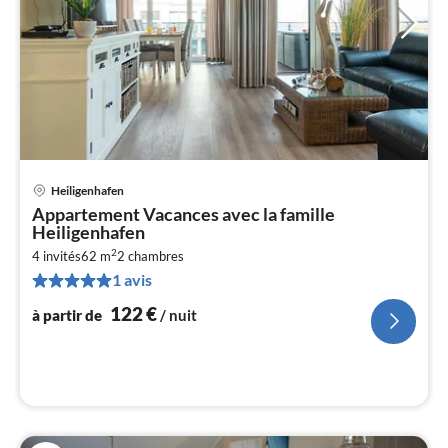
Heiligenhafen
Pri
Appartement Vacances avec la famille
à
Heiligenhafen
par
2
4 invités
62 m
2
chambres
de
1
1 avis
pa
122
€
à partir de
/ nuit
nui
l