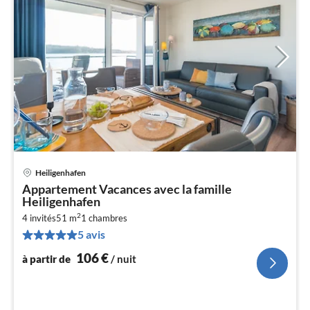
Heiligenhafen
Pri
Appartement Vacances avec la famille
à
Heiligenhafen
par
2
4 invités
51 m
1
chambres
de
1
5 avis
pa
106
€
à partir de
/ nuit
nui
l