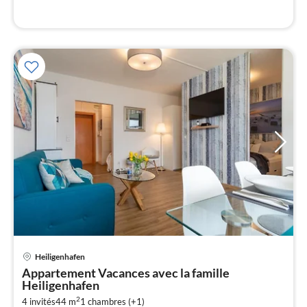
l
Heiligenhafen
Pri
Appartement Vacances avec la famille
à
Heiligenhafen
par
2
4 invités
44 m
1
chambres (+1)