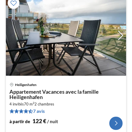
Heiligenhafen
Pri
Appartement Vacances avec la famille
à
Heiligenhafen
par
2
4 invités
70 m
2
chambres
de
1
7 avis
pa
122
€
à partir de
/ nuit
nui