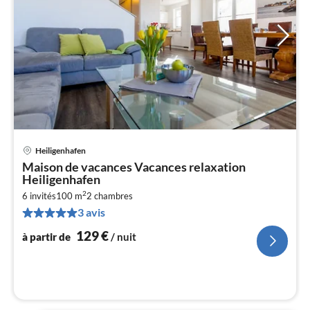
Heiligenhafen
Pri
Maison de vacances Vacances relaxation
à
Heiligenhafen
par
2
6 invités
100 m
2
chambres
de
1
3 avis
pa
129
€
à partir de
/ nuit
nui
l