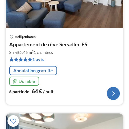
Heiligenhafen
Pri
Appartement de rêve Seeadler-F5
à
2
par
2 invités
45 m
1
chambres
de
1 avis
6
pa
Annulation gratuite
nui
Durable
l
64
€
à partir de
/ nuit