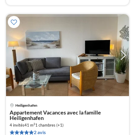
Heiligenhafen
Pri
Appartement Vacances avec la famille
à
Heiligenhafen
par
2
4 invités
41 m
1
chambres (+1)
de
7
2 avis