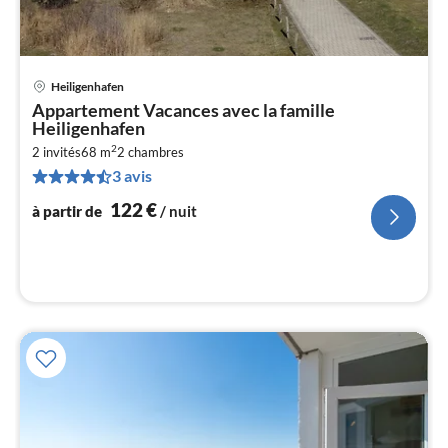
Heiligenhafen
Pri
Appartement Vacances avec la famille
à
Heiligenhafen
par
2
2 invités
68 m
2
chambres
de
1
3 avis
pa
122
€
à partir de
/ nuit
nui
l