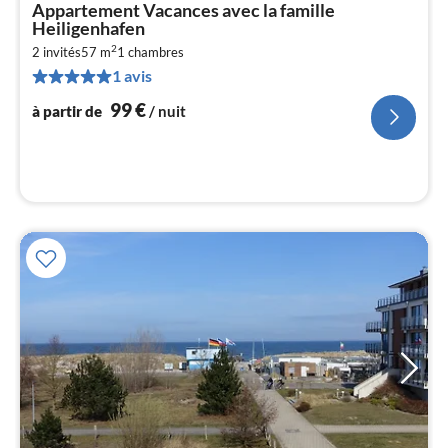
Pri
Appartement Vacances avec la famille
à
Heiligenhafen
par
2
2 invités
57 m
1
chambres
de
9
1 avis
pa
99
€
à partir de
/ nuit
nui
l