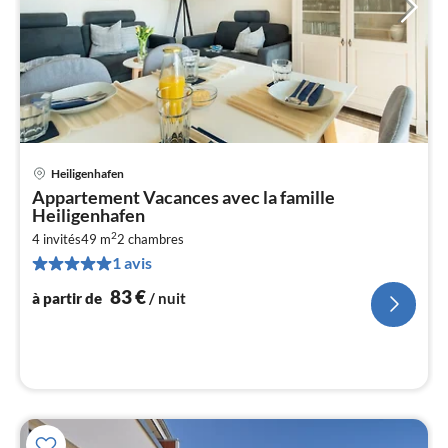
Heiligenhafen
Pri
Appartement Vacances avec la famille
à
Heiligenhafen
par
2
4 invités
49 m
2
chambres
de
8
1 avis
pa
83
€
à partir de
/ nuit
nui
l