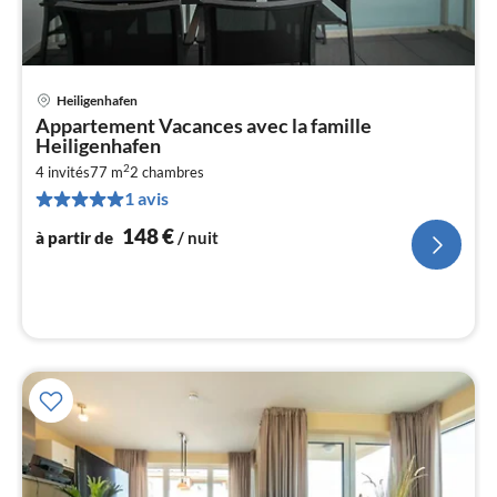
Heiligenhafen
Pri
Appartement Vacances avec la famille
à
Heiligenhafen
par
2
4 invités
77 m
2
chambres
de
1
1 avis
pa
148
€
à partir de
/ nuit
nui
l