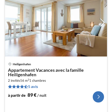
Heiligenhafen
Pri
Appartement Vacances avec la famille
à
Heiligenhafen
par
2
2 invités
56 m
1
chambres
de
9
5 avis
pa
89
€
à partir de
/ nuit
nui
l