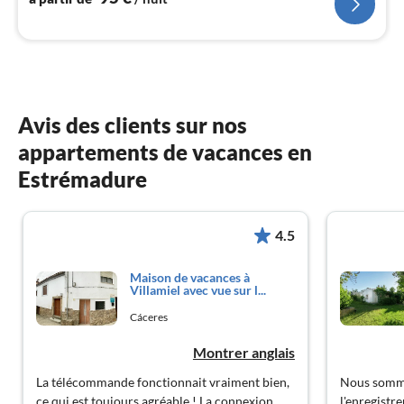
Avis des clients sur nos
appartements de vacances en
Estrémadure
4.5
Maison de vacances à
Villamiel avec vue sur l...
Cáceres
Montrer anglais
La télécommande fonctionnait vraiment bien,
Nous sommes
ce qui est toujours agréable ! La connexion
l'enregistr