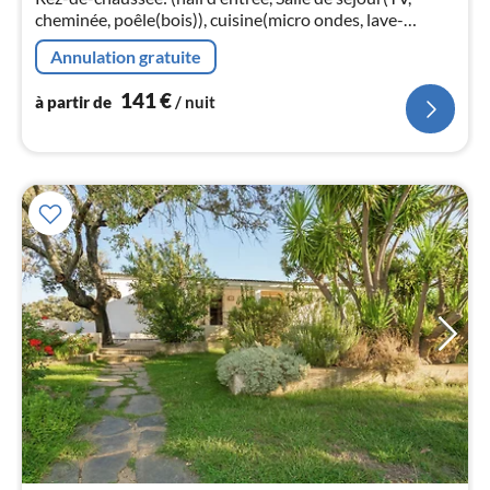
pa
cheminée, poêle(bois)), cuisine(micro ondes, lave-
nui
vaisselle , combinaison réfrigérateur/congélateur, lave-
Annulation gratuite
linge , balcon ou ter...
l
141
€
à partir de
/ nuit