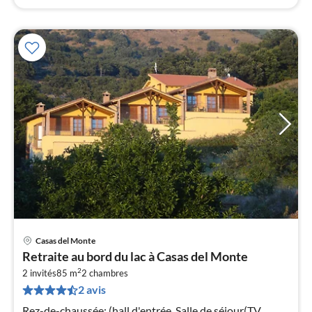
Casas del Monte
Pri
Retraite au bord du lac à Casas del Monte
à
2
2 invités
85 m
2
chambres
par
2 avis
de
1
Rez-de-chaussée: (hall d'entrée, Salle de séjour(TV,