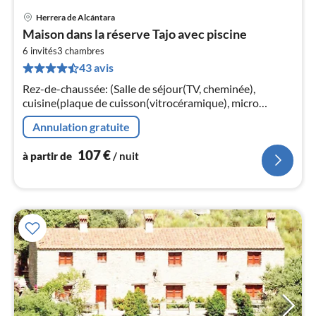
Herrera de Alcántara
Pri
Maison dans la réserve Tajo avec piscine
à
6 invités
3
chambres
par
43 avis
de
1
Rez-de-chaussée: (Salle de séjour(TV, cheminée),
pa
cuisine(plaque de cuisson(vitrocéramique), micro
nui
ondes), chambre(Lit superposé), chambre(lit double),
Annulation gratuite
chambre(lit double)
l
107
€
à partir de
/ nuit