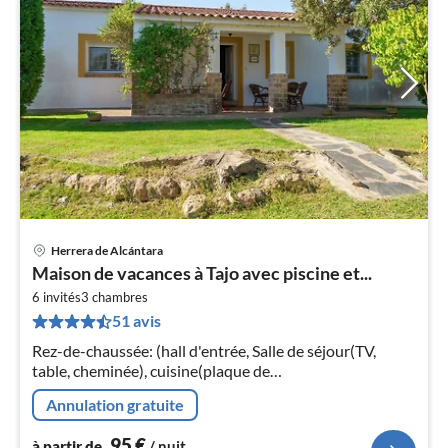
Herrera de Alcántara
Pri
Maison de vacances à Tajo avec piscine et...
à
6 invités
3
chambres
par
51 avis
de
9
Rez-de-chaussée: (hall d'entrée, Salle de séjour(TV,
pa
table, cheminée), cuisine(plaque de
nui
cuisson(vitrocéramique), micro ondes, lave-vaisselle ),
Annulation gratuite
chambre(Lit double petite taille)
l
95
€
à partir de
/ nuit