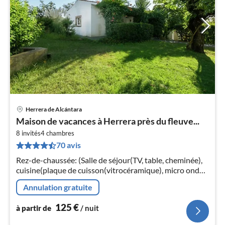
Herrera de Alcántara
Pri
Maison de vacances à Herrera près du fleuve...
à
8 invités
4
chambres
par
70 avis
de
1
Rez-de-chaussée: (Salle de séjour(TV, table, cheminée),
pa
cuisine(plaque de cuisson(vitrocéramique), micro ondes,
nui
lave-vaisselle ), chambre(lit double), chambre(Lit
Annulation gratuite
superposé)
l
125
€
à partir de
/ nuit