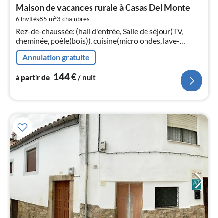
à
Maison de vacances rurale à Casas Del Monte
par
2
6 invités
85 m
3
chambres
de
1
Rez-de-chaussée: (hall d'entrée, Salle de séjour(TV,
cheminée, poêle(bois)), cuisine(micro ondes, lave-
pa
vaisselle , combinaison réfrigérateur/congélateur, lave-
nui
Annulation gratuite
linge , balcon ou ter...
144
€
l
à partir de
/ nuit