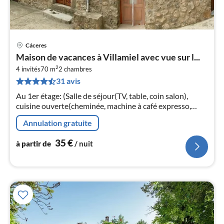
Cáceres
Pri
Maison de vacances à Villamiel avec vue sur l...
à
2
4 invités
70 m
2
chambres
par
31 avis
de
3
Au 1er étage: (Salle de séjour(TV, table, coin salon),
pa
cuisine ouverte(cheminée, machine à café expresso,
nui
micro ondes, combinaison réfrigérateur/congélateur,
Annulation gratuite
lavabo, lave-linge ))
l
35
€
à partir de
/ nuit