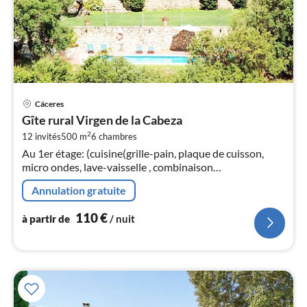
Pri
Cáceres
à
Gîte rural Virgen de la Cabeza
par
2
12 invités
500 m
6
chambres
de
1
Au 1er étage: (cuisine(grille-pain, plaque de cuisson,
micro ondes, lave-vaisselle , combinaison
pa
réfrigérateur/congélateur, , )
nui
Annulation gratuite
110
€
l
à partir de
/ nuit