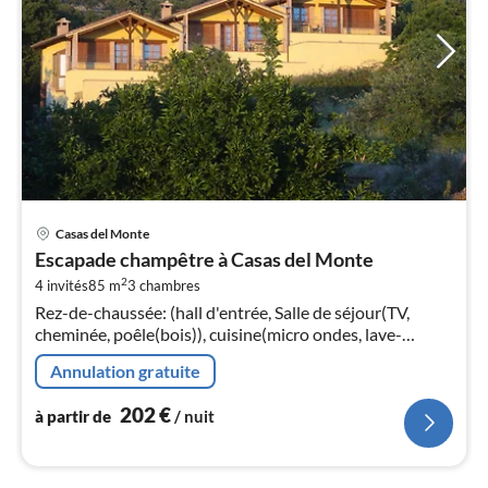
Pri
Casas del Monte
à
Escapade champêtre à Casas del Monte
par
2
4 invités
85 m
3
chambres
de
2
Rez-de-chaussée: (hall d'entrée, Salle de séjour(TV,
cheminée, poêle(bois)), cuisine(micro ondes, lave-
pa
vaisselle , combinaison réfrigérateur/congélateur, lave-
nui
Annulation gratuite
linge , balcon ou ter...
202
€
l
à partir de
/ nuit