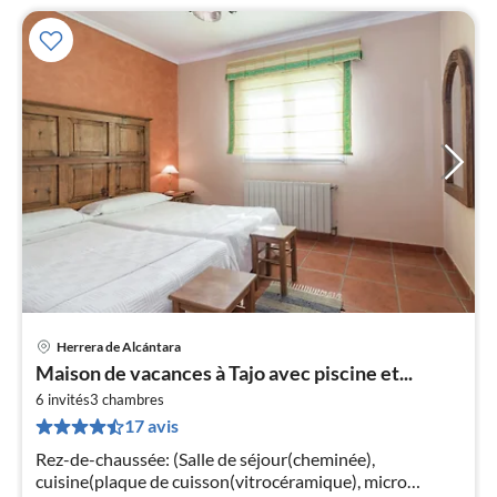
Herrera de Alcántara
Pri
Maison de vacances à Tajo avec piscine et...
à
6 invités
3
chambres
par
17 avis
de
9
Rez-de-chaussée: (Salle de séjour(cheminée),
pa
cuisine(plaque de cuisson(vitrocéramique), micro
nui