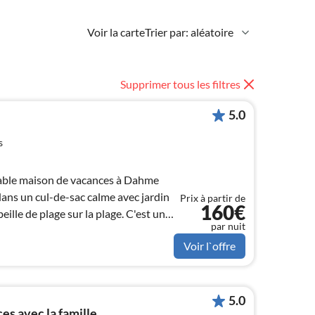
Voir la carte
Trier par: aléatoire
Supprimer tous les filtres
5.0
s
table maison de vacances à Dahme
ans un cul-de-sac calme avec jardin
Prix à partir de
160€
beille de plage sur la plage. C'est une
par nuit
Voir l`offre
5.0
s avec la famille