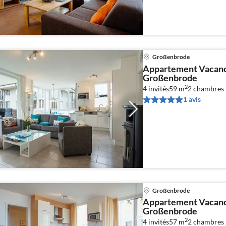
Großenbrode
Appartement Vacance
Großenbrode
2
4 invités
59 m
2
chambres
1 avis
Großenbrode
Appartement Vacance
Großenbrode
2
4 invités
57 m
2
chambres