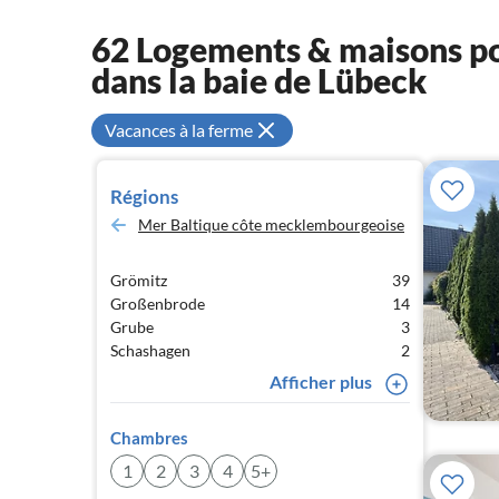
62 Logements & maisons po
dans la baie de Lübeck
Vacances à la ferme
Régions
Mer Baltique côte mecklembourgeoise
Grömitz
39
Großenbrode
14
Grube
3
Schashagen
2
Afficher plus
Chambres
1
2
3
4
5+