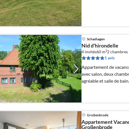
Schashagen
Nid d'hirondelle
2
4 invités
60 m
2
chambres
1 avis
Appartement de vacances
avec salon, deux chambr
agréable et salle de bain
Großenbrode
Appartement Vacance
Großenbrode