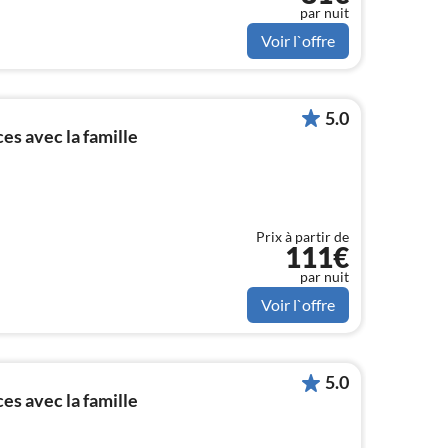
par nuit
Voir l`offre
5.0
s avec la famille
Prix à partir de
111€
par nuit
Voir l`offre
5.0
s avec la famille