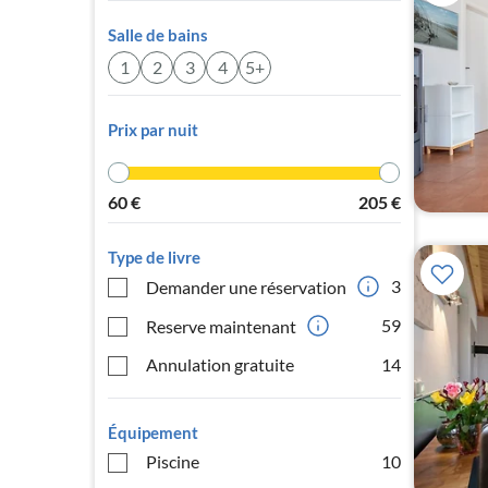
Salle de bains
1
2
3
4
5+
Prix par nuit
60
€
205
€
Type de livre
3
Demander une réservation
59
Reserve maintenant
Annulation gratuite
14
Équipement
Piscine
10