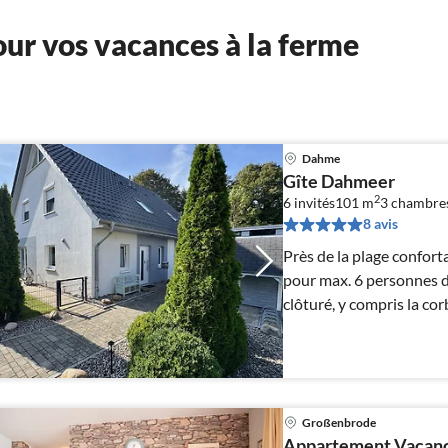
ur vos vacances à la ferme
Dahme
Gîte Dahmeer
2
6 invités
101 m
3
chambre
8 avis
Près de la plage confor
pour max. 6 personnes d
clôturé, y compris la cor
maison NON FUMEUR.
Großenbrode
Appartement Vacance