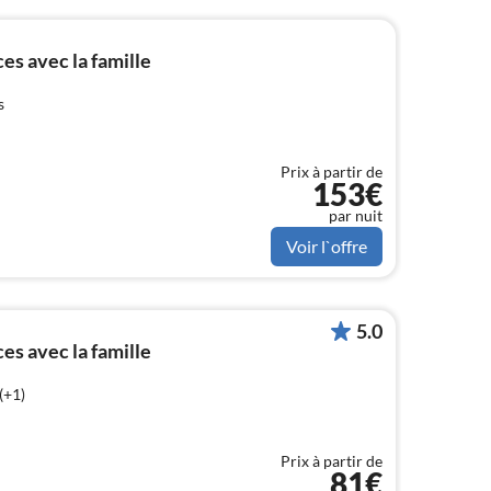
s avec la famille
s
Prix à partir de
153€
par nuit
Voir l`offre
5.0
s avec la famille
(+1)
Prix à partir de
81€