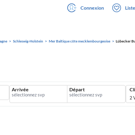
Connexion
List
agne
Schleswig-Holstein
Mer Baltique côte mecklembourgeoise
Lübecker B
Arrivée
Départ
Cl
2 