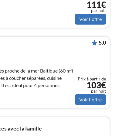
111€
par nuit
Voir l`offre
5.0
 proche de la mer Baltique (60 m²)
es à coucher séparées, cuisine
Prix à partir de
103€
. Il est idéal pour 4 personnes.
par nuit
Voir l`offre
s avec la famille