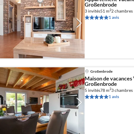
Großenbrode
2
3 invités
51 m
2
chambres
1 avis
Großenbrode
Maison de vacances 
Großenbrode
2
5 invités
78 m
3
chambres
1 avis