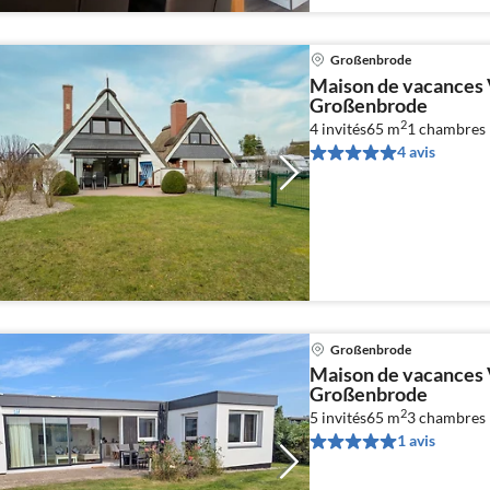
Großenbrode
Maison de vacances 
Großenbrode
2
4 invités
65 m
1
chambres
4 avis
Großenbrode
Maison de vacances 
Großenbrode
2
5 invités
65 m
3
chambres
1 avis