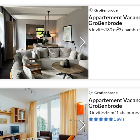
Großenbrode
Appartement Vacance
Großenbrode
2
6 invités
180 m
3
chambre
Großenbrode
Appartement Vacance
Großenbrode
2
3 invités
45 m
1
chambres 
1 avis