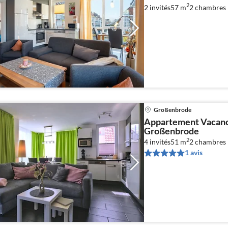
2
2 invités
57 m
2
chambres
Großenbrode
Appartement Vacance
Großenbrode
2
4 invités
51 m
2
chambres
1 avis