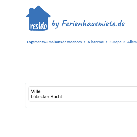
Logements & maisons de vacances
À la ferme
Europe
Allem
Ferienhausmiete
Ville
logo