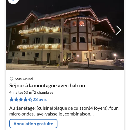
Saas-Grund
Pri
Séjour à la montagne avec balcon
à
2
4 invités
60 m
2
chambres
par
23 avis
de
6
Au 1er étage: (cuisine(plaque de cuisson(4 foyers), four,
pa
micro ondes, lave-vaisselle , combinaison
nui
réfrigérateur/congélateur), cuisine ouverte(four, lave-
Annulation gratuite
vaisselle )