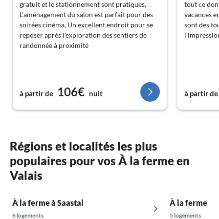
gratuit et le stationnement sont pratiques,
tout ce don
L'aménagement du salon est parfait pour des
vacances en 
soirées cinéma, Un excellent endroit pour se
sont des to
reposer après l'exploration des sentiers de
l'impression
randonnée à proximité
106€
à partir de
nuit
à partir de
Régions et localités les plus
populaires pour vos À la ferme en
Valais
À la ferme à Saastal
À la ferme da
6 logements
5 logements