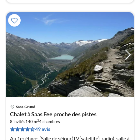
Saas-Grund
Pri
Chalet à Saas Fee proche des pistes
à
2
8 invités
140 m
4
chambres
par
49 avis
de
1
Au 1er étage: (Salle de séjour(TV(satellite), radio), salle à