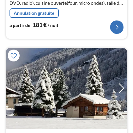
pa
DVD, radio), cuisine ouverte(four, micro ondes), salle de
nui
bains(baignoire-douche, lavabo, WC))
Annulation gratuite
l
181
€
à partir de
/ nuit