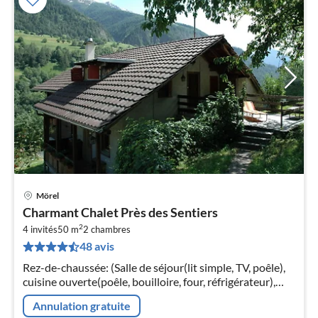
Mörel
Pri
Charmant Chalet Près des Sentiers
à
2
4 invités
50 m
2
chambres
par
48 avis
de
1
Rez-de-chaussée: (Salle de séjour(lit simple, TV, poêle),
pa
cuisine ouverte(poêle, bouilloire, four, réfrigérateur),
nui
chambre(2x lit simple), chambre(lit double)
Annulation gratuite