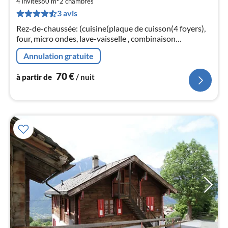
4 invités
80 m
2
chambres
par
3 avis
de
7
Rez-de-chaussée: (cuisine(plaque de cuisson(4 foyers),
pa
four, micro ondes, lave-vaisselle , combinaison
nui
réfrigérateur/congélateur), salle à manger-
Annulation gratuite
salon(TV(satellite))
l
70
€
à partir de
/ nuit