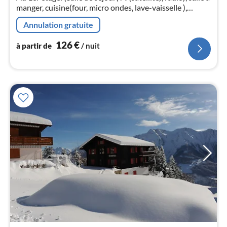
pa
manger, cuisine(four, micro ondes, lave-vaisselle ),
nui
chambre(lit double), chambre(lit double), salle de bains)
Annulation gratuite
l
126
€
à partir de
/ nuit