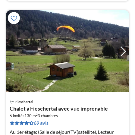
Fieschertal
Pri
Chalet à Fieschertal avec vue imprenable
à
2
6 invités
130 m
3
chambres
par
69 avis
de
1
Au 1er étage: (Salle de séjour(TV(satellite), Lecteur