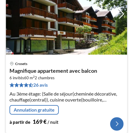
Crosets
Pri
Magnifique appartement avec balcon
à
2
6 invités
60 m
2
chambres
par
26 avis
de
1
Au 3ème étage: (Salle de séjour(cheminée décorative,
pa
chauffage(central)), cuisine ouverte(bouilloire,
nui
cafetière/percolateur(espresso, filtre)
Annulation gratuite
l
169
€
à partir de
/ nuit