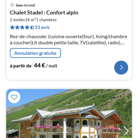
Saas-Grund
Pri
Chalet Stadel : Confort alpin
à
2
2 invités
18 m
1
chambres
par
33 avis
de
4
Rez-de-chaussée: (cuisine ouverte(four), living/chambre
pa
à coucher(Lit double petite taille, TV(satellite), radio),
nui
salle de bains(douche, lavabo, WC)) chauffage(central)
Annulation gratuite
l
44
€
à partir de
/ nuit