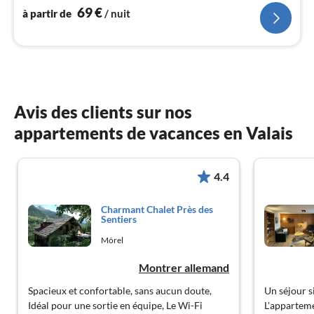
l
69
€
à partir de
/ nuit
Avis des clients sur nos
appartements de vacances en Valais
4.4
Charmant Chalet Près des
Sentiers
Mörel
Montrer allemand
Spacieux et confortable, sans aucun doute,
Un séjour s
Idéal pour une sortie en équipe, Le Wi-Fi
L'apparteme