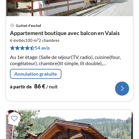
Guttet-Feschel
Pri
Appartement boutique avec balcon en Valais
à
2
6 invités
100 m
2
chambres
par
54 avis
de
8
Au 1er étage: (Salle de séjour(TV, radio), cuisine(four,
pa
congélateur), chambre(lit simple, lit double),
nui
chambre(Lit superposé), salle de bains(douche, WC),
Annulation gratuite
mezzanine(lit double))
l
86
€
à partir de
/ nuit