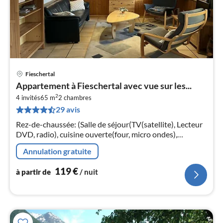
Fieschertal
Pri
Appartement à Fieschertal avec vue sur les...
à
2
4 invités
65 m
2
chambres
par
29 avis
de
1
Rez-de-chaussée: (Salle de séjour(TV(satellite), Lecteur
pa
DVD, radio), cuisine ouverte(four, micro ondes),
nui
chambre(Lit double ou 2 x lit simple), chambre(Lit
Annulation gratuite
superposé)
l
119
€
à partir de
/ nuit