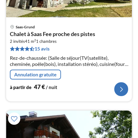
Saas-Grund
Pri
Chalet à Saas Fee proche des pistes
à
2
2 invités
41 m
1
chambres
par
15 avis
de
4
Rez-de-chaussée: (Salle de séjour(TV(satellite),
pa
cheminée, poêle(bois), installation stéréo), cuisine(four,
nui
micro ondes, lave-vaisselle , combinaison
Annulation gratuite
réfrigérateur/congélateur)
l
47
€
à partir de
/ nuit