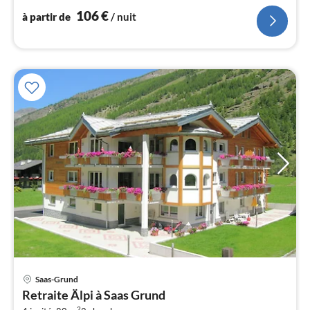
l
106
€
à partir de
/ nuit
Saas-Grund
Pri
Retraite Älpi à Saas Grund
à
2