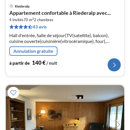
Riederalp
Pri
Appartement confortable à Riederalp avec...
à
2
4 invités
70 m
2
chambres
par
43 avis
de
1
Hall d'entrée, Salle de séjour(TV(satellite), balcon),
pa
cuisine ouverte(cuisinière(vitrocéramique), four),
nui
chambre(lit double), chambre(lit simple, Lit superposé)
Annulation gratuite
l
140
€
à partir de
/ nuit