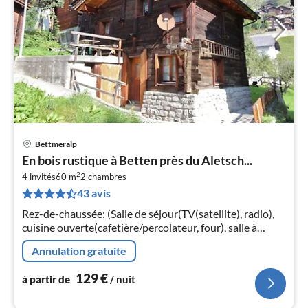
Bettmeralp
Pri
En bois rustique à Betten près du Aletsch...
à
2
4 invités
60 m
2
chambres
par
43 avis
de
1
Rez-de-chaussée: (Salle de séjour(TV(satellite), radio),
pa
cuisine ouverte(cafetière/percolateur, four), salle à
nui
manger-salon) Au 1er étage: (chambre(2x lit simple)
Annulation gratuite
l
129
€
à partir de
/ nuit