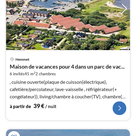
Pri
Hemmet
à
Maison de vacances pour 4 dans un parc de vac...
par
2
6 invités
45 m
2
chambres
de
3
, cuisine ouverte(plaque de cuisson(électrique),
pa
cafetière/percolateur, lave-vaisselle , réfrigérateur(+
nui
congélateur)), living/chambre à coucher(TV), chambre(lit
double)
39
€
à partir de
/ nuit
l