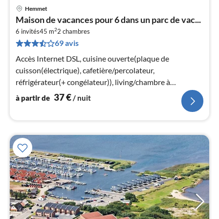
Hemmet
Pri
Maison de vacances pour 6 dans un parc de vac...
à
2
6 invités
45 m
2
chambres
par
69 avis
de
3
Accès Internet DSL, cuisine ouverte(plaque de
pa
cuisson(électrique), cafetière/percolateur,
nui
réfrigérateur(+ congélateur)), living/chambre à
coucher(TV), chambre(lit double)
37
€
à partir de
/ nuit
l