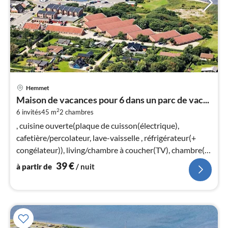
Pri
Hemmet
à
Maison de vacances pour 6 dans un parc de vac...
par
2
6 invités
45 m
2
chambres
de
3
, cuisine ouverte(plaque de cuisson(électrique),
pa
cafetière/percolateur, lave-vaisselle , réfrigérateur(+
nui
congélateur)), living/chambre à coucher(TV), chambre(lit
double)
39
€
à partir de
/ nuit
l