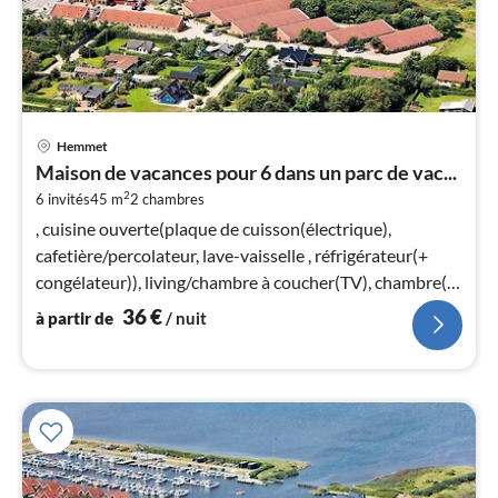
Pri
Hemmet
à
Maison de vacances pour 6 dans un parc de vac...
par
2
6 invités
45 m
2
chambres
de
3
, cuisine ouverte(plaque de cuisson(électrique),
pa
cafetière/percolateur, lave-vaisselle , réfrigérateur(+
nui
congélateur)), living/chambre à coucher(TV), chambre(lit
double)
36
€
à partir de
/ nuit
l