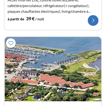
pa
cafetière/percolateur, réfrigérateur(+ congélateur),
nui
plaques chauffantes électriques), living/chambre à
coucher(12 m2)(TV)
39
€
à partir de
/ nuit
l