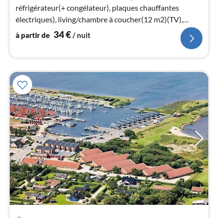
pa
réfrigérateur(+ congélateur), plaques chauffantes
nui
électriques), living/chambre à coucher(12 m2)(TV),
chambre(lit double)
34
€
à partir de
/ nuit
l
Pri