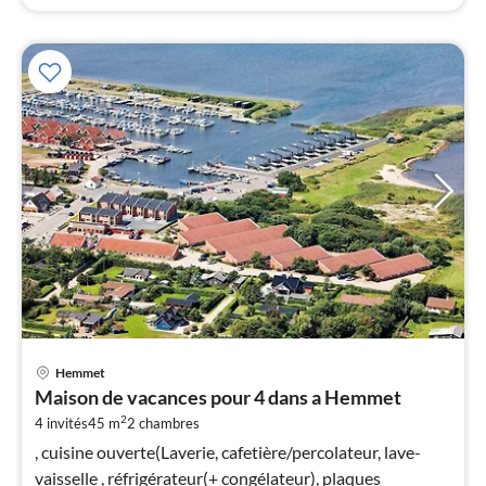
Pri
Hemmet
à
Maison de vacances pour 4 dans a Hemmet
par
2
4 invités
45 m
2
chambres
de
4
, cuisine ouverte(Laverie, cafetière/percolateur, lave-
pa
vaisselle , réfrigérateur(+ congélateur), plaques