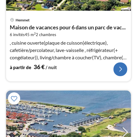
Pri
Hemmet
à
Maison de vacances pour 6 dans un parc de vac...
par
2
6 invités
45 m
2
chambres
de
3
, cuisine ouverte(plaque de cuisson(électrique),
pa
cafetière/percolateur, lave-vaisselle , réfrigérateur(+
nui
congélateur)), living/chambre à coucher(TV), chambre(lit
double)
36
€
à partir de
/ nuit
l