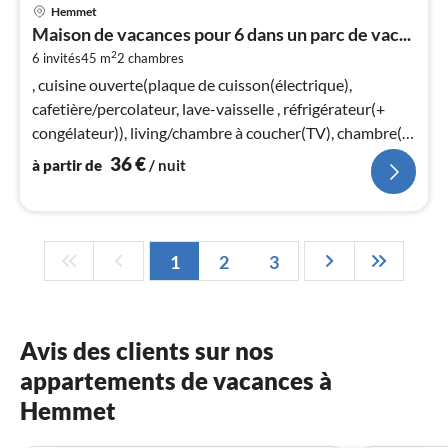
Pri
Hemmet
à
Maison de vacances pour 6 dans un parc de vac...
par
2
6 invités
45 m
2
chambres
de
3
, cuisine ouverte(plaque de cuisson(électrique),
pa
cafetière/percolateur, lave-vaisselle , réfrigérateur(+
nui
congélateur)), living/chambre à coucher(TV), chambre(lit
double)
36
€
à partir de
/ nuit
l
1
2
3
Avis des clients sur nos
appartements de vacances à
Hemmet