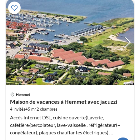
Pri
Hemmet
à
Maison de vacances à Hemmet avec jacuzzi
par
2
4 invités
45 m
2
chambres
de
5
Accès Internet DSL, cuisine ouverte(Laverie,
pa
cafetière/percolateur, lave-vaisselle , réfrigérateur(+
nui
congélateur), plaques chauffantes électriques),
living/chambre à coucher(12 m2)