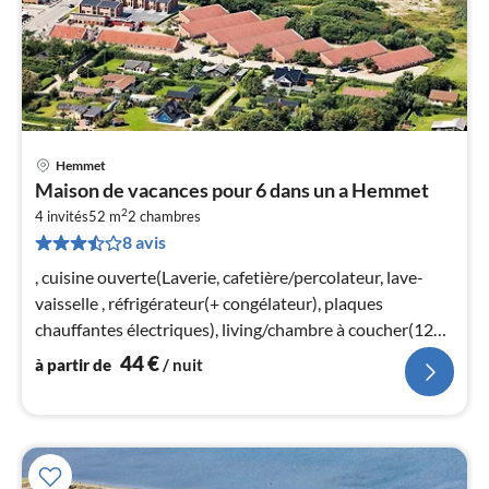
Hemmet
Pri
Maison de vacances pour 6 dans un a Hemmet
à
2
4 invités
52 m
2
chambres
par
8 avis
de
4
, cuisine ouverte(Laverie, cafetière/percolateur, lave-
pa
vaisselle , réfrigérateur(+ congélateur), plaques
nui
chauffantes électriques), living/chambre à coucher(12
m2)(TV)
44
€
à partir de
/ nuit
l