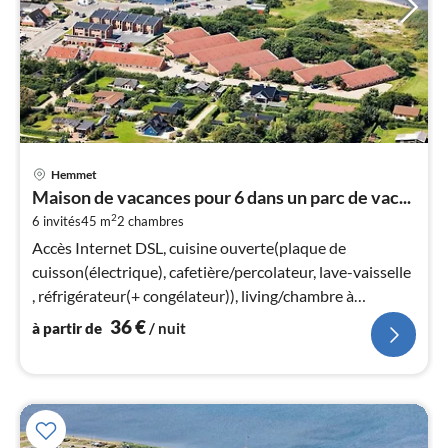
Pri
Hemmet
à
Maison de vacances pour 6 dans un parc de vac...
par
2
6 invités
45 m
2
chambres
de
3
Accès Internet DSL, cuisine ouverte(plaque de
pa
cuisson(électrique), cafetière/percolateur, lave-vaisselle
nui
, réfrigérateur(+ congélateur)), living/chambre à
coucher(TV)
36
€
à partir de
/ nuit
l