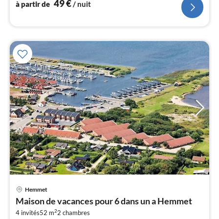
49
€
à partir de
/ nuit
l
Pri
Hemmet
à
Maison de vacances pour 6 dans un a Hemmet
par
2
4 invités
52 m
2
chambres
de