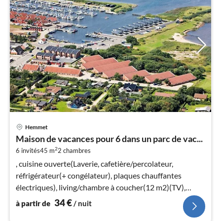
Pri
Hemmet
à
Maison de vacances pour 6 dans un parc de vac...
par
2
6 invités
45 m
2
chambres
de
3
, cuisine ouverte(Laverie, cafetière/percolateur,
pa
réfrigérateur(+ congélateur), plaques chauffantes
nui
électriques), living/chambre à coucher(12 m2)(TV),
chambre(lit double)
34
€
à partir de
/ nuit
l