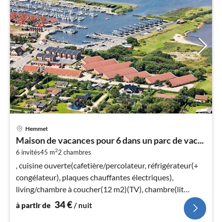
Pri
Hemmet
à
Maison de vacances pour 6 dans un parc de vac...
par
2
6 invités
45 m
2
chambres
de
3
, cuisine ouverte(cafetière/percolateur, réfrigérateur(+
pa
congélateur), plaques chauffantes électriques),
nui
living/chambre à coucher(12 m2)(TV), chambre(lit
double)
34
€
à partir de
/ nuit
l