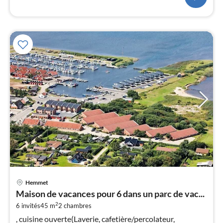
Pri
Hemmet
à
Maison de vacances pour 6 dans un parc de vac...
par
2
6 invités
45 m
2
chambres
de
3
, cuisine ouverte(Laverie, cafetière/percolateur,