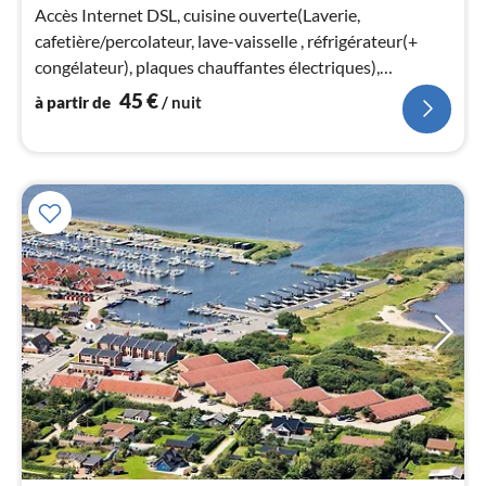
4
Accès Internet DSL, cuisine ouverte(Laverie,
pa
cafetière/percolateur, lave-vaisselle , réfrigérateur(+
nui
congélateur), plaques chauffantes électriques),
living/chambre à coucher(12 m2)
45
€
à partir de
/ nuit
l