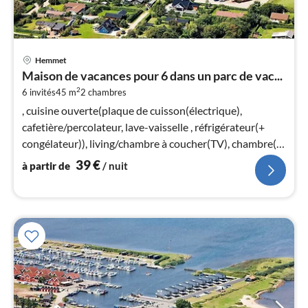
Pri
Hemmet
à
Maison de vacances pour 6 dans un parc de vac...
par
2
6 invités
45 m
2
chambres
de
3
, cuisine ouverte(plaque de cuisson(électrique),
pa
cafetière/percolateur, lave-vaisselle , réfrigérateur(+
nui
congélateur)), living/chambre à coucher(TV), chambre(lit
double)
39
€
à partir de
/ nuit
l