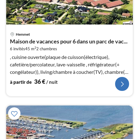
Pri
Hemmet
à
Maison de vacances pour 6 dans un parc de vac...
par
2
6 invités
45 m
2
chambres
de
3
, cuisine ouverte(plaque de cuisson(électrique),
pa
cafetière/percolateur, lave-vaisselle , réfrigérateur(+
nui
congélateur)), living/chambre à coucher(TV), chambre(lit
double)
36
€
à partir de
/ nuit
l