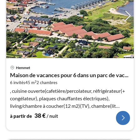
Pri
Hemmet
à
Maison de vacances pour 6 dans un parc de vac...
par
2
6 invités
45 m
2
chambres
de
3
, cuisine ouverte(cafetière/percolateur, réfrigérateur(+
pa
congélateur), plaques chauffantes électriques),
nui
living/chambre à coucher(12 m2)(TV), chambre(lit
double)
38
€
à partir de
/ nuit
l