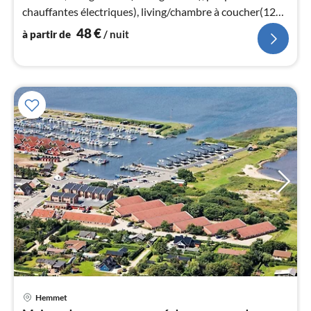
nui
chauffantes électriques), living/chambre à coucher(12
m2)(TV)
48
€
à partir de
/ nuit
l
Pri
Hemmet
à