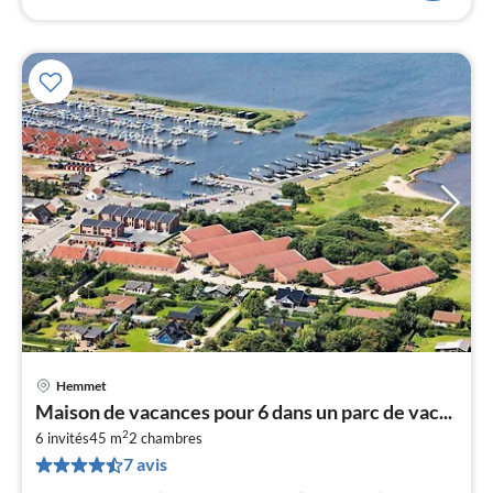
Hemmet
Pri
Maison de vacances pour 6 dans un parc de vac...
à
2
6 invités
45 m
2
chambres
par
7 avis
de
3