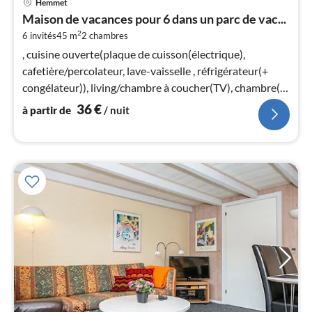
Hemmet
à
Maison de vacances pour 6 dans un parc de vac...
par
2
6 invités
45 m
2
chambres
de
3
, cuisine ouverte(plaque de cuisson(électrique),
pa
cafetière/percolateur, lave-vaisselle , réfrigérateur(+
nui
congélateur)), living/chambre à coucher(TV), chambre(lit
double)
36
€
à partir de
/ nuit
l