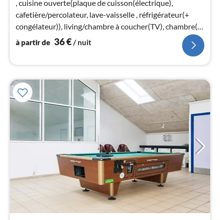
, cuisine ouverte(plaque de cuisson(électrique),
pa
cafetière/percolateur, lave-vaisselle , réfrigérateur(+
nui
congélateur)), living/chambre à coucher(TV), chambre(lit
double)
36
€
à partir de
/ nuit
l