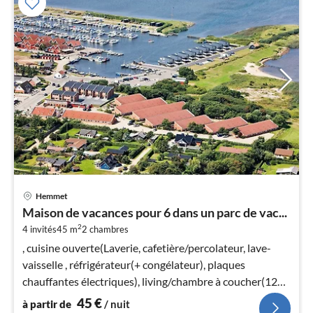
Pri
Hemmet
à
Maison de vacances pour 6 dans un parc de vac...
par
2
4 invités
45 m
2
chambres
de
4
, cuisine ouverte(Laverie, cafetière/percolateur, lave-
pa
vaisselle , réfrigérateur(+ congélateur), plaques
nui
chauffantes électriques), living/chambre à coucher(12
m2)(TV)
45
€
à partir de
/ nuit
l