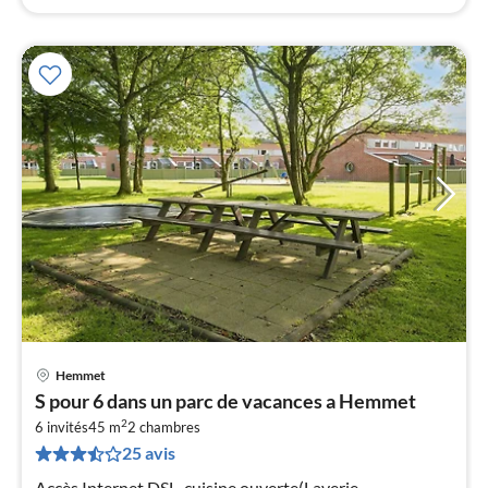
Hemmet
Pri
S pour 6 dans un parc de vacances a Hemmet
à
2
6 invités
45 m
2
chambres
par
25 avis
de
4
Accès Internet DSL, cuisine ouverte(Laverie,