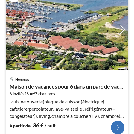
Pri
Hemmet
à
Maison de vacances pour 6 dans un parc de vac...
par
2
6 invités
45 m
2
chambres
de
3
, cuisine ouverte(plaque de cuisson(électrique),
pa
cafetière/percolateur, lave-vaisselle , réfrigérateur(+
nui
congélateur)), living/chambre à coucher(TV), chambre(lit
double)
36
€
à partir de
/ nuit
l