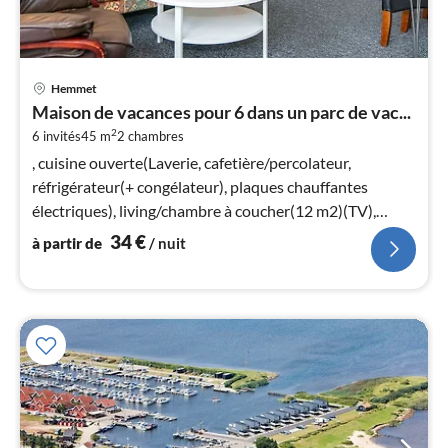
Pri
Hemmet
à
Maison de vacances pour 6 dans un parc de vac...
par
2
6 invités
45 m
2
chambres
de
3
, cuisine ouverte(Laverie, cafetière/percolateur,
pa
réfrigérateur(+ congélateur), plaques chauffantes
nui
électriques), living/chambre à coucher(12 m2)(TV),
chambre(lit double)
34
€
à partir de
/ nuit
l