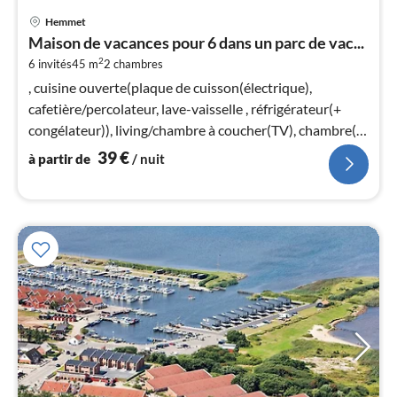
Pri
Hemmet
à
Maison de vacances pour 6 dans un parc de vac...
par
2
6 invités
45 m
2
chambres
de
3
, cuisine ouverte(plaque de cuisson(électrique),
pa
cafetière/percolateur, lave-vaisselle , réfrigérateur(+
nui
congélateur)), living/chambre à coucher(TV), chambre(lit
double)
39
€
à partir de
/ nuit
l