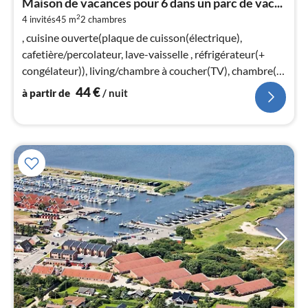
Maison de vacances pour 6 dans un parc de vac...
par
2
4 invités
45 m
2
chambres
de
4
, cuisine ouverte(plaque de cuisson(électrique),
pa
cafetière/percolateur, lave-vaisselle , réfrigérateur(+
nui
congélateur)), living/chambre à coucher(TV), chambre(lit
double)
44
€
à partir de
/ nuit
l