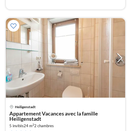
l
Heiligenstadt
Pri
Appartement Vacances avec la famille
à
Heiligenstadt
par
2
5 invités
24 m
2
chambres
de