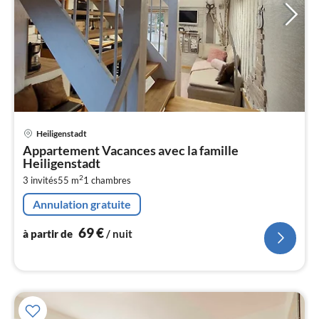
Pri
Heiligenstadt
à
Appartement Vacances avec la famille
par
Heiligenstadt
de
6
2
3 invités
55 m
1
chambres
pa
Annulation gratuite
nui
69
€
à partir de
/ nuit
l