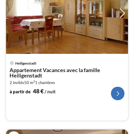
Pri
Heiligenstadt
à
Appartement Vacances avec la famille
par
Heiligenstadt
de
4
2
2 invités
50 m
1
chambres
48
€
pa
à partir de
/ nuit
nui
l