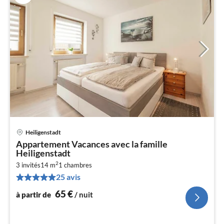
Heiligenstadt
Pri
Appartement Vacances avec la famille
à
Heiligenstadt
par
2
3 invités
14 m
1
chambres
de
6
25 avis
pa
65
€
à partir de
/ nuit
nui