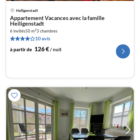
Heiligenstadt
Pri
Appartement Vacances avec la famille
à
Heiligenstadt
par
2
6 invités
50 m
3
chambres
de
1
10 avis
pa
126
€
à partir de
/ nuit
nui
l