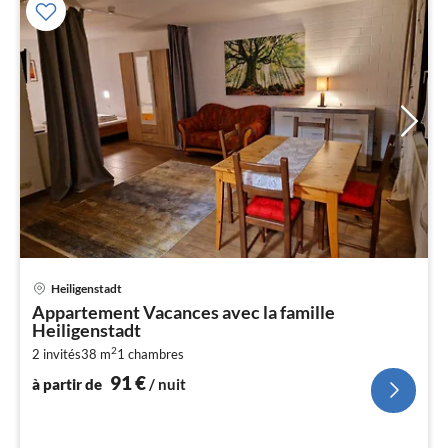
Pri
Heiligenstadt
à
Appartement Vacances avec la famille
par
Heiligenstadt
de
9
2
2 invités
38 m
1
chambres
91
€
pa
à partir de
/ nuit
nui