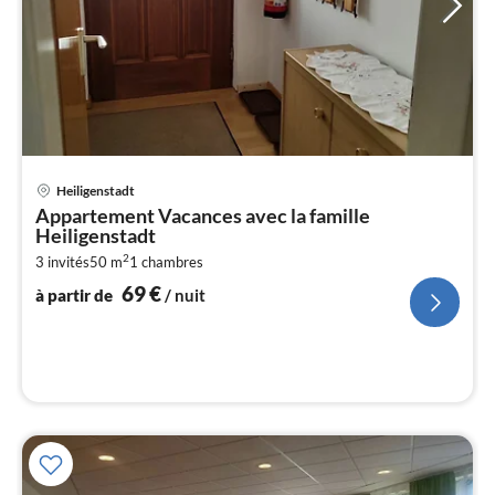
Pri
Heiligenstadt
à
Appartement Vacances avec la famille
par
Heiligenstadt
de
6
2
3 invités
50 m
1
chambres
69
€
pa
à partir de
/ nuit
nui
l