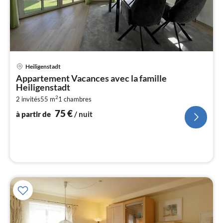
Pri
Heiligenstadt
à
Appartement Vacances avec la famille
par
Heiligenstadt
de
7
2
2 invités
55 m
1
chambres
75
€
pa
à partir de
/ nuit
nui
l