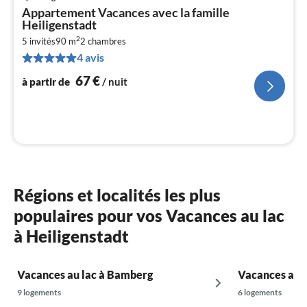
Pri
Appartement Vacances avec la famille
à
Heiligenstadt
par
2
5 invités
90 m
2
chambres
de
6
4 avis
pa
67
€
à partir de
/ nuit
nui
l
Régions et localités les plus
populaires pour vos Vacances au lac
à Heiligenstadt
Vacances au lac à Bamberg
Vacances au l
9 logements
6 logements