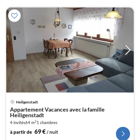
Pri
Heiligenstadt
à
Appartement Vacances avec la famille
par
Heiligenstadt
de
6
2
4 invités
64 m
1
chambres
69
€
pa
à partir de
/ nuit
nui