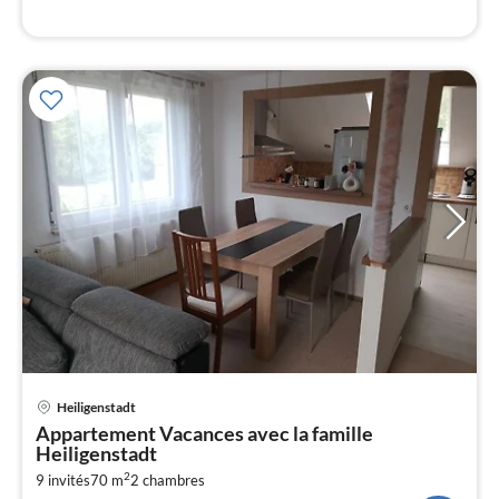
l
Pri
Heiligenstadt
à
Appartement Vacances avec la famille
par
Heiligenstadt
de
5
2
9 invités
70 m
2
chambres