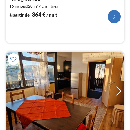
de
3
2
16 invités
320 m
7
chambres
364
€
pa
à partir de
/ nuit
nui
l