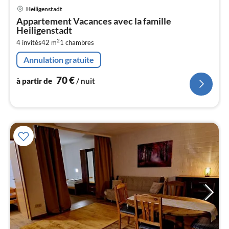
Pri
Heiligenstadt
à
Appartement Vacances avec la famille
par
Heiligenstadt
de
7
2
4 invités
42 m
1
chambres
pa
Annulation gratuite
nui
70
€
à partir de
/ nuit
l