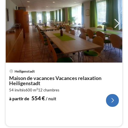
Pri
Heiligenstadt
à
Maison de vacances Vacances relaxation
par
Heiligenstadt
de
5
2
54 invités
600 m
12
chambres
554
€
pa
à partir de
/ nuit
nui
l