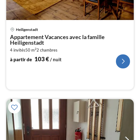
Pri
Heiligenstadt
à
Appartement Vacances avec la famille
par
Heiligenstadt
de
1
2
4 invités
50 m
2
chambres
103
€
pa
à partir de
/ nuit
nui
l