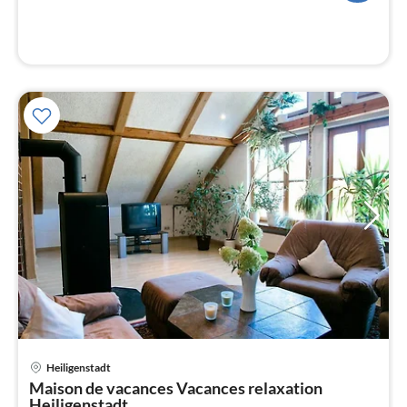
l
Pri
Heiligenstadt
à
Maison de vacances Vacances relaxation
par
Heiligenstadt