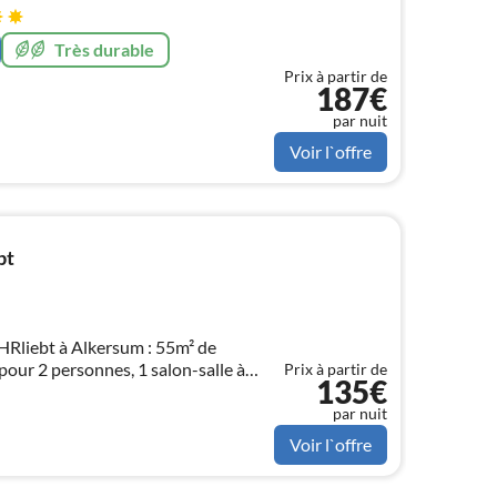
Très durable
Prix à partir de
187€
par nuit
Voir l`offre
bt
Rliebt à Alkersum : 55m² de
 pour 2 personnes, 1 salon-salle à
Prix à partir de
135€
ièrement équipée, 1 chambre à
par nuit
Voir l`offre