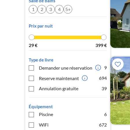
Salle de bains
1
2
3
4
5+
Prix par nuit
29
€
399
€
Type de livre
9
Demander une réservation
694
Reserve maintenant
Annulation gratuite
39
Équipement
Piscine
6
WiFi
672