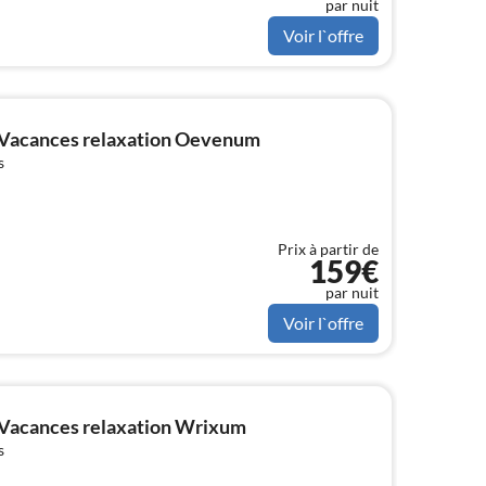
par nuit
Voir l`offre
 Vacances relaxation Oevenum
s
Prix à partir de
159€
par nuit
Voir l`offre
 Vacances relaxation Wrixum
s