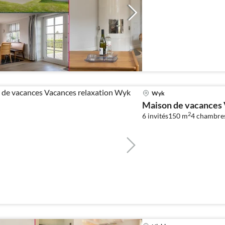
Wyk
Maison de vacances 
2
6 invités
150 m
4
chambre