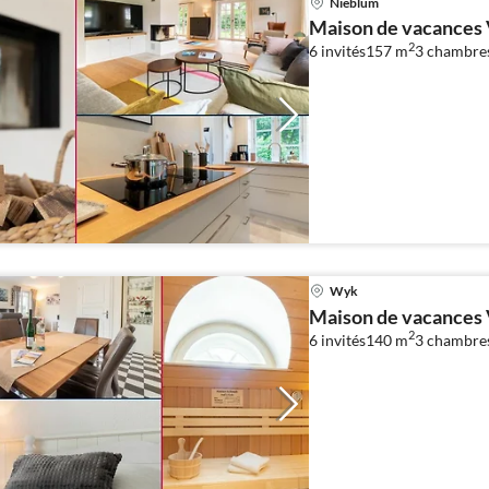
Nieblum
Maison de vacances 
2
6 invités
157 m
3
chambre
Wyk
Maison de vacances 
2
6 invités
140 m
3
chambre