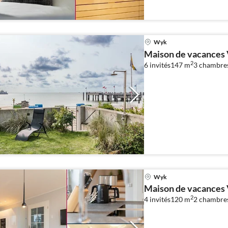
Wyk
Maison de vacances 
2
6 invités
147 m
3
chambre
Wyk
Maison de vacances 
2
4 invités
120 m
2
chambre