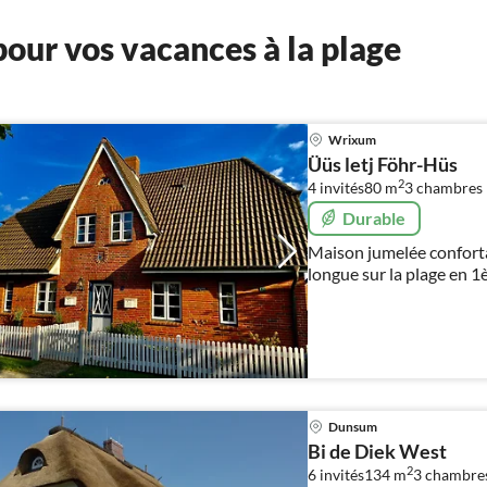
our vos vacances à la plage
Wrixum
Üüs letj Föhr-Hüs
2
4 invités
80 m
3
chambres
Durable
Maison jumelée confortab
longue sur la plage en 1è
au sud, W-LAN, télépho
d'animaux domestiques
Dunsum
Bi de Diek West
2
6 invités
134 m
3
chambre