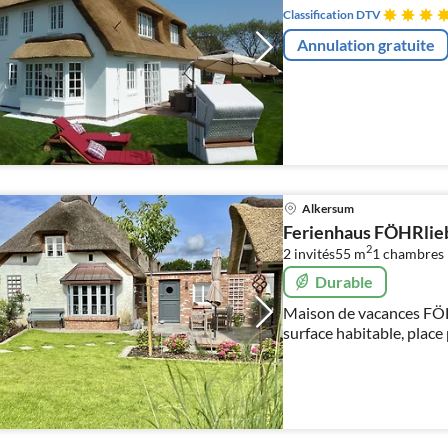
Classification DTV
Annulation gratuite
Alkersum
Ferienhaus FÖHRlie
2
2 invités
55 m
1
chambres
Durable
Maison de vacances FÖH
surface habitable, place
manger avec cuisine ent
coucher