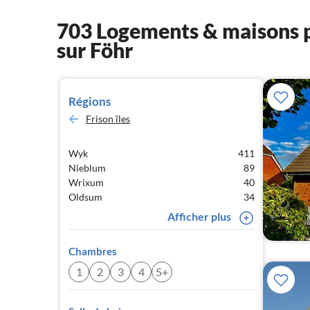
703 Logements & maisons p
sur Föhr
Régions
Frison îles
Wyk
411
Nieblum
89
Wrixum
40
Oldsum
34
Afficher plus
Chambres
1
2
3
4
5+