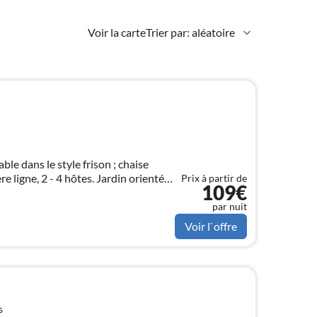
Voir la carte
Trier par: aléatoire
le dans le style frison ; chaise
re ligne, 2 - 4 hôtes. Jardin orienté
Prix à partir de
109€
ne. Maison non-fumeur, pas
.
par nuit
Voir l`offre
s