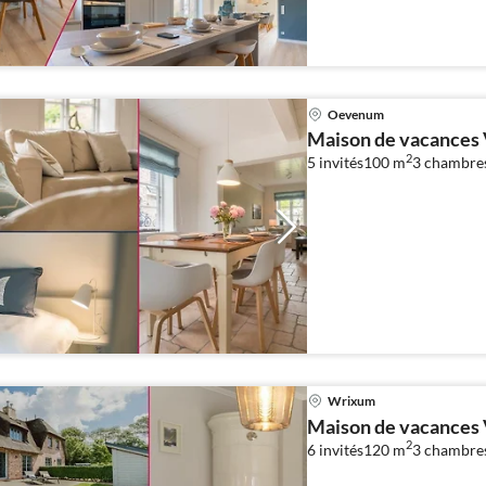
Oevenum
Maison de vacances
2
5 invités
100 m
3
chambre
Wrixum
Maison de vacances
2
6 invités
120 m
3
chambre