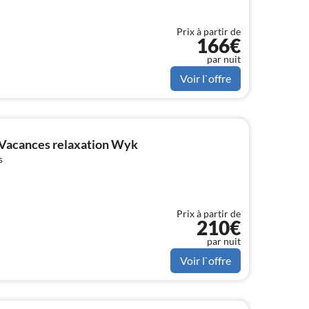
Prix à partir de
166€
par nuit
Voir l`offre
Vacances relaxation Wyk
s
Prix à partir de
210€
par nuit
Voir l`offre