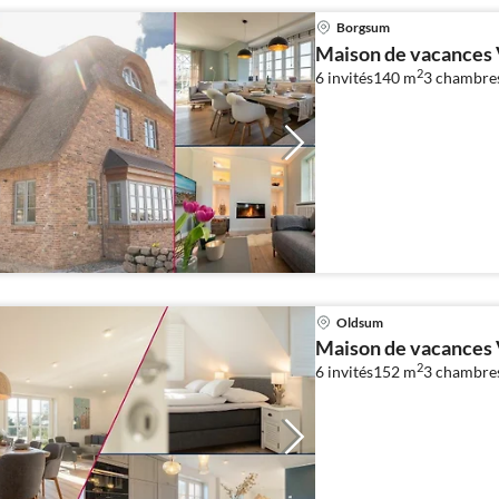
Borgsum
Maison de vacances 
2
6 invités
140 m
3
chambre
Oldsum
Maison de vacances 
2
6 invités
152 m
3
chambre