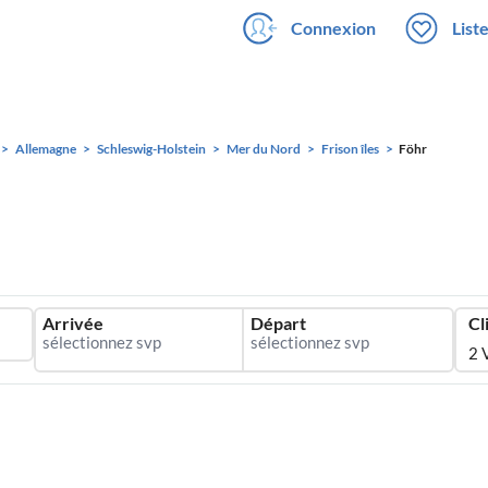
Connexion
List
Allemagne
Schleswig-Holstein
Mer du Nord
Frison îles
Föhr
Arrivée
Départ
Cl
2 