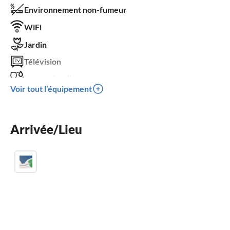
Environnement non-fumeur
WiFi
Jardin
Télévision
Lave-vaisselle
Voir tout l’équipement
Machine à laver
Place de parking
Arrivée/Lieu
Barbecue