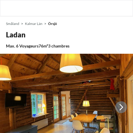
Småland
Kalmar Län
Örsjö
Ladan
Max.
6
Voyageurs
76m²
3
chambres