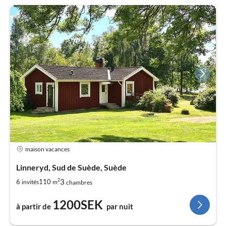
maison vacances
Linneryd, Sud de Suède, Suède
2
3
6
110
invités
m
chambres
1200SEK
à partir de
par nuit