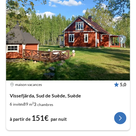
5,0
maison vacances
Vissefjärda, Sud de Suède, Suède
2
3
6
89
invités
m
chambres
151€
à partir de
par nuit