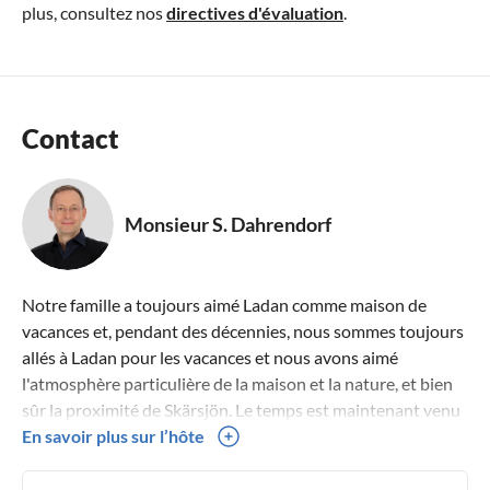
plus, consultez nos
directives d'évaluation
.
Contact
Monsieur S. Dahrendorf
Notre famille a toujours aimé Ladan comme maison de
vacances et, pendant des décennies, nous sommes toujours
allés à Ladan pour les vacances et nous avons aimé
l'atmosphère particulière de la maison et la nature, et bien
sûr la proximité de Skärsjön. Le temps est maintenant venu
de partager notre joie avec d'autres et de louer Ladan à de
En savoir plus sur l’hôte
gentils vacanciers. Nous nous réjouissons de votre visite !