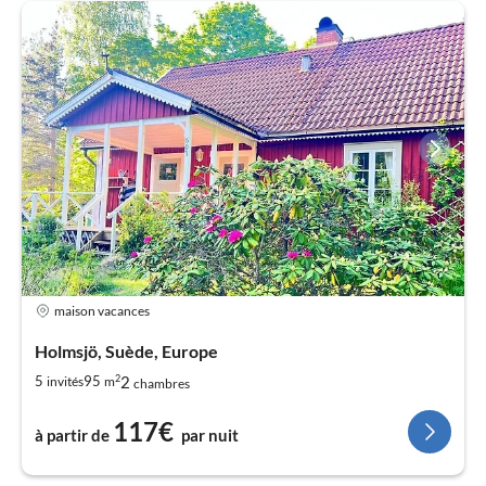
maison vacances
Holmsjö, Suède, Europe
2
2
5
95
invités
m
chambres
117€
à partir de
par nuit