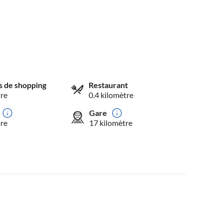
és de shopping
Restaurant
tre
0.4 kilomètre
Gare
tre
17 kilomètre