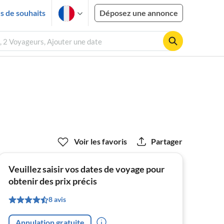
es de souhaits
Déposez une annonce
 2 Voyageurs, Ajouter une date
Voir les favoris
Partager
Veuillez saisir vos dates de voyage pour
obtenir des prix précis
8 avis
Annulation gratuite