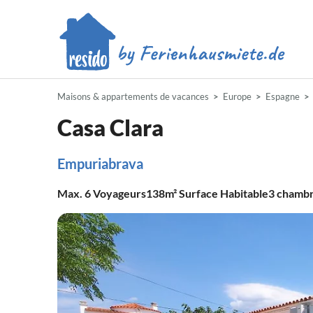
Maisons & appartements de vacances
Europe
Espagne
Casa Clara
Empuriabrava
Max.
6
Voyageurs
138m²
Surface Habitable
3
chamb