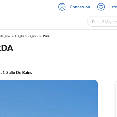
Connexion
List
Pula , 2 Voyag
daigne
Cagliari Region
Pula
RDA
es
1
Salle De Bains