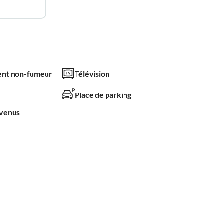
nt non-fumeur
Télévision
Place de parking
nvenus