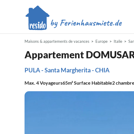
Maisons & appartements de vacances
Europe
Italie
Sar
Appartement DOMUSA
PULA - Santa Margherita - CHIA
Max.
4
Voyageurs
65m²
Surface Habitable
2
chambr