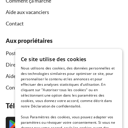
Comment ça marche
Aide aux vacanciers
Contact
Aux propriétaires
Postez et louez
Ce site utilise des cookies
Directeur du réseau commercial
Nous utilisons des cookies, des données personnelles et
des technologies similaires pour optimiser ce site, pour
Aide aux propriétaires
personnaliser le contenu et les annonces et pour
effectuer des analyses statistiques d'utilisation. En
Contact
cliquant sur "Autoriser tous les cookies" ou en
sélectionnant une option dans les paramètres des
cookies, vous donnez votre accord, comme décrit dans
Téléchargez l’application maintenant
notre Déclaration de confidentialité.
Sous Paramètres des cookies, vous pouvez adapter vos
paramètres ou révoquer votre consentement. Si vous ne
donnez pas votre accord, seuls les cookies ayant des