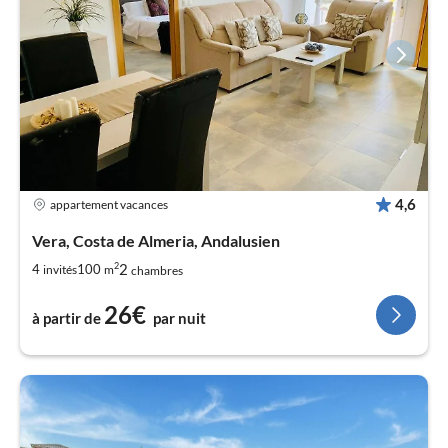
4,6
appartement vacances
Vera, Costa de Almeria, Andalusien
2
2
4
100
invités
m
chambres
26€
à partir de
par nuit