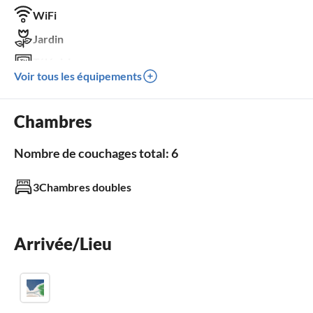
WiFi
Jardin
Télévision
Voir tous les équipements
Terrasse
Machine à laver
Chambres
Climatisation
Nombre de couchages total: 6
Extérieur
3Chambres doubles
Jardin
Piscine
Terrasse
Arrivée/Lieu
Salle de bain
WC pour invités 2