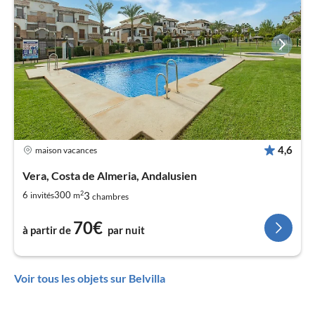
4,6
maison vacances
Vera, Costa de Almeria, Andalusien
2
3
6
300
invités
m
chambres
70€
à partir de
par nuit
Voir tous les objets sur Belvilla