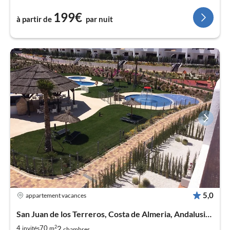
199€
à partir de
par nuit
5,0
appartement vacances
San Juan de los Terreros, Costa de Almeria, Andalusien
2
2
4
70
invités
m
chambres