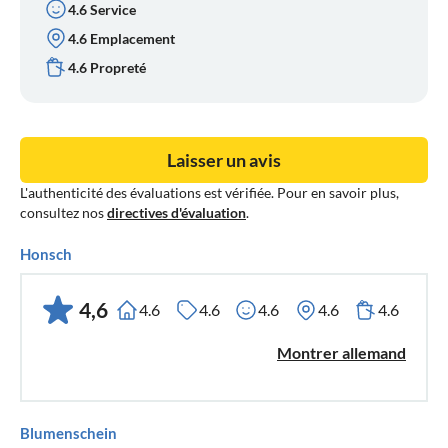
4.6 Service
4.6 Emplacement
4.6 Propreté
Laisser un avis
L'authenticité des évaluations est vérifiée. Pour en savoir plus,
consultez nos
directives d'évaluation
.
Honsch
4,6
4.6
4.6
4.6
4.6
4.6
Montrer allemand
Blumenschein