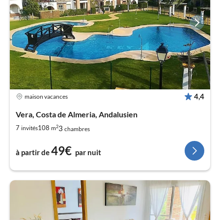
4,4
maison vacances
Vera, Costa de Almeria, Andalusien
2
3
7
108
invités
m
chambres
49€
à partir de
par nuit