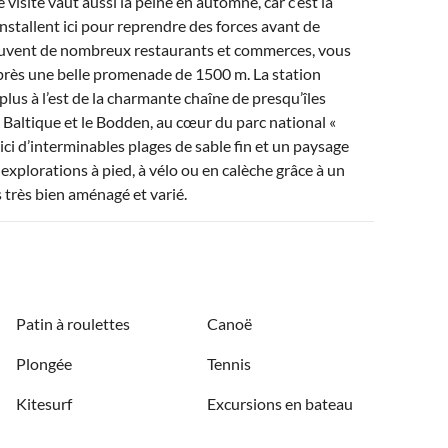
visite vaut aussi la peine en automne, car c’est la
installent ici pour reprendre des forces avant de
rouvent de nombreux restaurants et commerces, vous
 après une belle promenade de 1500 m. La station
lus à l’est de la charmante chaîne de presqu’îles
 Baltique et le Bodden, au cœur du parc national «
 d’interminables plages de sable fin et un paysage
 explorations à pied, à vélo ou en calèche grâce à un
 très bien aménagé et varié.
Patin à roulettes
Canoë
Plongée
Tennis
Kitesurf
Excursions en bateau