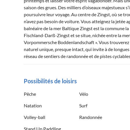
printemps et laisser votre esprit vagabonder. Mais une 
saison des grues. Des milliers d’oiseaux majestueux s’
poursuivre leur voyage. Au centre de Zingst, où se t
n’avez pas besoin de voiture. Vous atteignez la jetée
balnéaire de la mer Baltique Zingst est la commune la p
Fischland-Darß-Zingst et se situe, nichée entre la mer
Vorpommersche Boddenlandschaft ». Vous trouverez ici
naturel unique, presque intact, qui invite à de longues
réseau de sentiers de randonnée et de pistes cyclables
Possibilités de loisirs
Pêche
Vélo
Natation
Surf
Volley-ball
Randonnée
Stand Up Paddling