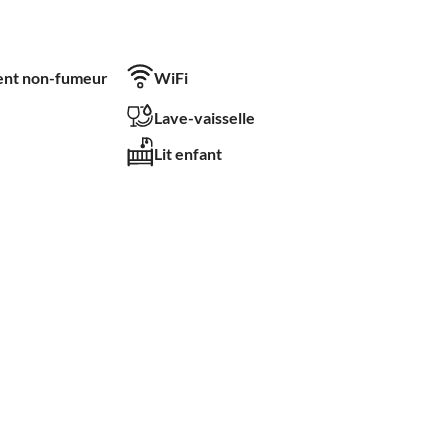
nt non-fumeur
WiFi
Lave-vaisselle
Lit enfant