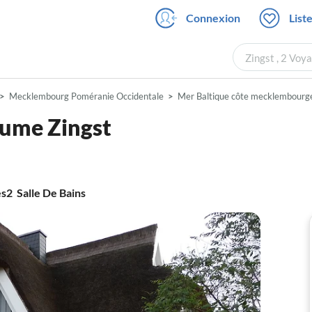
Connexion
List
Zingst , 2 Voy
Mecklembourg Poméranie Occidentale
Mer Baltique côte mecklembourg
aume Zingst
es
2
Salle De Bains