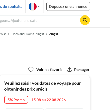
es de souhaits
Déposez une annonce
ageurs, Ajouter une date
eoise
Fischland-Darss-Zingst
Zingst
Voir les favoris
Partager
Veuillez saisir vos dates de voyage pour
obtenir des prix précis
5% Promo
15.08 au 22.08.2026