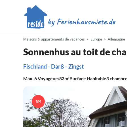
Maisons & appartements de vacances
Europe
Allemagne
Sonnenhus au toit de ch
Fischland - Darß - Zingst
Max.
6
Voyageurs
83m²
Surface Habitable
3
chambr
5%