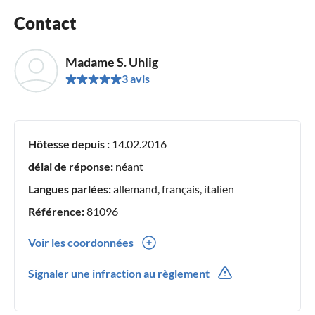
Contact
Madame S. Uhlig
3 avis
Hôtesse depuis :
14.02.2016
délai de réponse:
néant
Langues parlées:
allemand, français, italien
Référence:
81096
Voir les coordonnées
0049(0) 719144096
Signaler une infraction au règlement