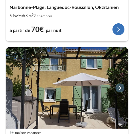
Narbonne-Plage, Languedoc-Roussillon, Okzitanien
2
2
5
58
invités
m
chambres
70€
à partir de
par nuit
maison vacances