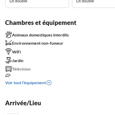
Lit double
Lit double
Chambres et équipement
Animaux domestiques interdits
Environnement non-fumeur
WiFi
Jardin
Télévision
Terrasse
Voir tout l’équipement
Lave-vaisselle
Machine à laver
Arrivée/Lieu
Place de parking