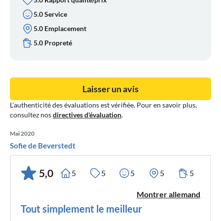
parasol, ainsi qu'une charrette à bras, deux couvertures,
5.0 Service
une pour la charrette à bras et une pour les chiens Sont
5.0 Emplacement
également disponibles gratuitement un lit de voyage pour
enfants, une protection contre les chutes, un siège de
5.0 Propreté
toilette et un siège d'appoint.
Laisser un avis
L'authenticité des évaluations est vérifiée. Pour en savoir plus,
consultez nos
directives d'évaluation
.
Mai 2020
Sofie de Beverstedt
5,0
5
5
5
5
5
Montrer allemand
Tout simplement le meilleur