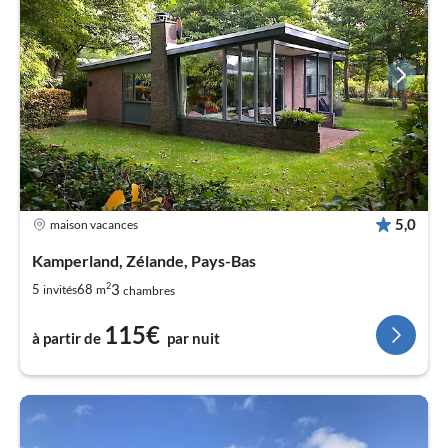
5,0
maison vacances
Kamperland, Zélande, Pays-Bas
2
3
5
68
invités
m
chambres
115€
à partir de
par nuit