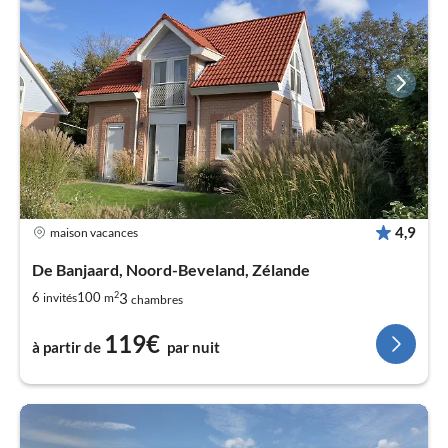
4,9
maison vacances
De Banjaard, Noord-Beveland, Zélande
2
3
6
100
invités
m
chambres
119€
à partir de
par nuit