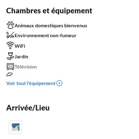
Chambres et équipement
Animaux domestiques bienvenus
Environnement non-fumeur
WiFi
Jardin
Télévision
Terrasse
Voir tout l’équipement
Lave-vaisselle
Machine à laver
Arrivée/Lieu
Cheminée