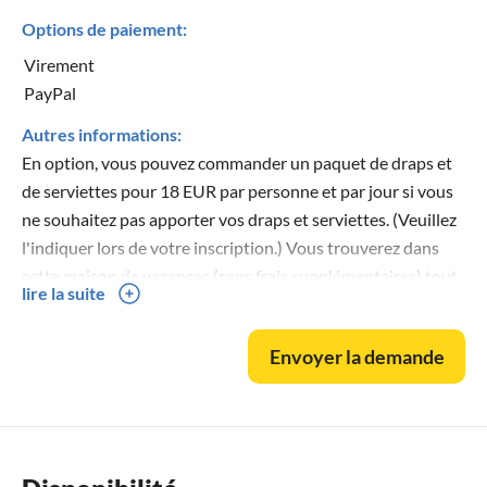
Options de paiement:
Virement
PayPal
Autres informations:
En option, vous pouvez commander un paquet de draps et
de serviettes pour 18 EUR par personne et par jour si vous
ne souhaitez pas apporter vos draps et serviettes. (Veuillez
l'indiquer lors de votre inscription.) Vous trouverez dans
cette maison de vacances (sans frais supplémentaires) tout
lire la suite
ce dont vous avez besoin pour passer des vacances
reposantes, notamment : Salon : WiFi, télévision par câble,
Envoyer la demande
lecteurs CD, MP3 et DVD, jeux de société pour petits et
grands, livres (en allemand et en néerlandais) Cuisine :
Lave-vaisselle, micro-ondes, machine à café (une
conventionnelle et une Senseo), bouilloire, grille-pain,
gazinière, mixeur plongeant, presse-agrumes Chambre des