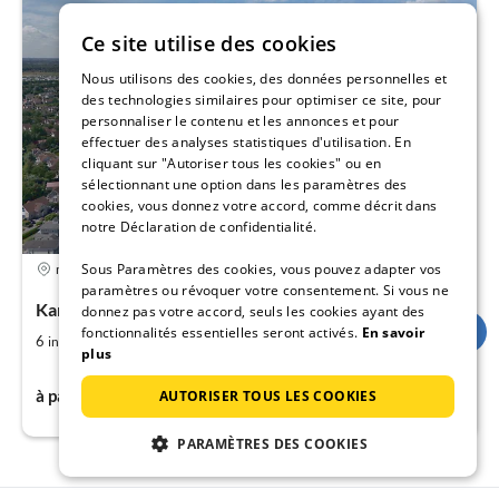
Ce site utilise des cookies
Nous utilisons des cookies, des données personnelles et
des technologies similaires pour optimiser ce site, pour
personnaliser le contenu et les annonces et pour
effectuer des analyses statistiques d'utilisation. En
cliquant sur "Autoriser tous les cookies" ou en
sélectionnant une option dans les paramètres des
cookies, vous donnez votre accord, comme décrit dans
notre Déclaration de confidentialité.
5,0
Sous Paramètres des cookies, vous pouvez adapter vos
maison vacances
paramètres ou révoquer votre consentement. Si vous ne
Kamperland, Zélande, Pays-Bas
donnez pas votre accord, seuls les cookies ayant des
fonctionnalités essentielles seront activés.
En savoir
2
3
6
105
invités
m
chambres
plus
264€
à partir de
par nuit
AUTORISER TOUS LES COOKIES
PARAMÈTRES DES COOKIES